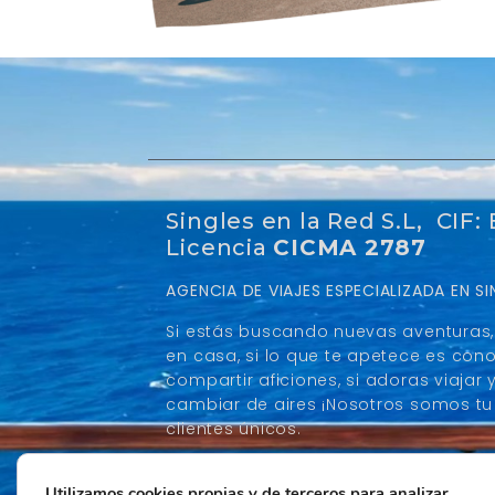
Singles en la Red S.L, CIF:
Licencia
CICMA 2787
AGENCIA DE VIAJES ESPECIALIZADA EN 
Si estás buscando nuevas aventuras, 
en casa, si lo que te apetece es con
compartir aficiones, si adoras viaja
cambiar de aires ¡Nosotros somos tu 
clientes únicos.
VISITA NUESTRO BLOG DE VIAJES
Utilizamos cookies propias y de terceros para analizar