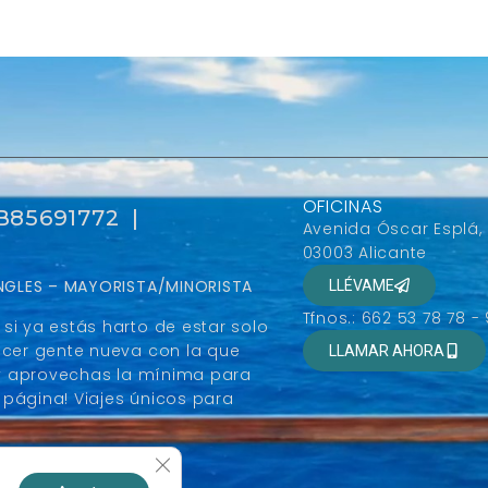
OFICINAS
 B85691772 |
Avenida Óscar Esplá,
03003 Alicante
SINGLES – MAYORISTA/MINORISTA
LLÉVAME
Tfnos.: 662 53 78 78 -
si ya estás harto de estar solo
ocer gente nueva con la que
LLAMAR AHORA
r y aprovechas la mínima para
página! Viajes únicos para
Cerrar el banner de cookies RGPD