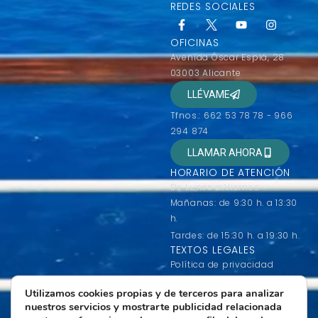
REDES SOCIALES
OFICINAS
Avenida Óscar Esplá, 28
03003 Alicante
LLÉVAME
Tfnos.: 662 53 78 78 - 966
294 874
LLAMAR AHORA
HORARIO DE ATENCIÓN
De Lunes a Viernes
Mañanas: de 9:30 h. a 13:30
h.
Tardes: de 15:30 h. a 19:30 h.
TEXTOS LEGALES
Política de privacidad
Condiciones generales de
Utilizamos cookies propias y de terceros para analizar
contratación
nuestros servicios y mostrarte publicidad relacionada
Condiciones de uso