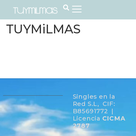
TUYMiLMAS
Singles en la
Red S.L, CIF:
B85691772 |
Licencia
CICMA
2787