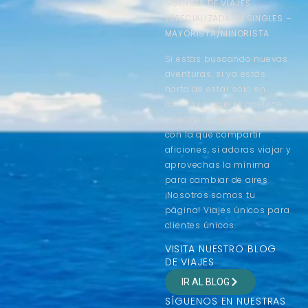
AGENCIA DE VIAJES
ESPECIALIZADA EN SINGLES –
MAYORISTA/MINORISTA
Si estás buscando nuevas
aventuras, si ya estás
harto de estar solo en
casa, si lo que te apetece
es conocer gente nueva
con la que compartir
aficiones, si adoras viajar y
aprovechas la mínima
para cambiar de aires
¡Nosotros somos tu
página! Viajes únicos para
clientes únicos.
VISITA NUESTRO BLOG
DE VIAJES
IR AL BLOG
SÍGUENOS EN NUESTRAS