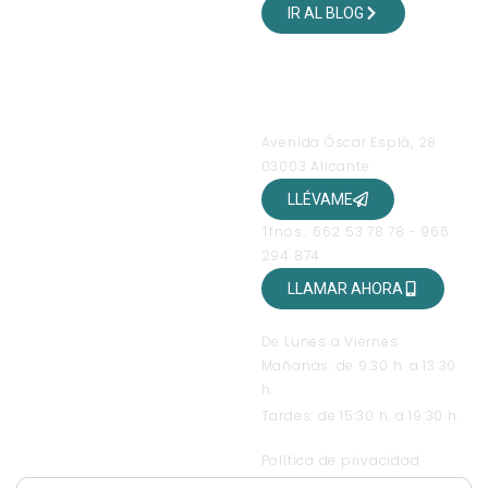
IR AL BLOG
SÍGUENOS EN NUESTRAS
REDES SOCIALES
OFICINAS
Avenida Óscar Esplá, 28
03003 Alicante
LLÉVAME
Tfnos.: 662 53 78 78 - 966
294 874
LLAMAR AHORA
HORARIO DE ATENCIÓN
De Lunes a Viernes
Mañanas: de 9:30 h. a 13:30
h.
Tardes: de 15:30 h. a 19:30 h.
TEXTOS LEGALES
Política de privacidad
Condiciones generales de