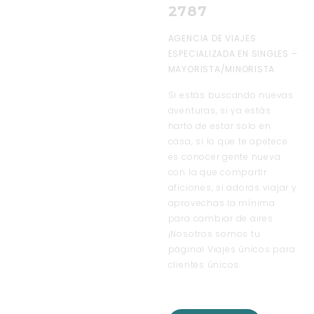
2787
AGENCIA DE VIAJES
ESPECIALIZADA EN SINGLES –
MAYORISTA/MINORISTA
Si estás buscando nuevas
aventuras, si ya estás
harto de estar solo en
casa, si lo que te apetece
es conocer gente nueva
con la que compartir
aficiones, si adoras viajar y
aprovechas la mínima
para cambiar de aires
¡Nosotros somos tu
página! Viajes únicos para
clientes únicos.
VISITA NUESTRO BLOG
DE VIAJES