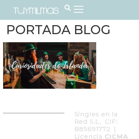
PORTADA BLOG
Singles en la
Red S.L, CIF:
B85691772 |
Licencia
CICMA