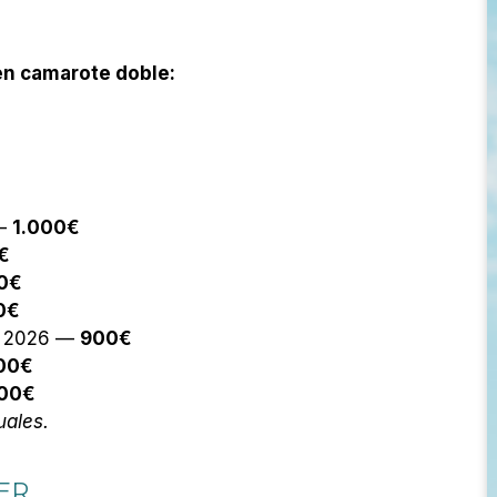
 en camarote doble:
 —
1.000€
0€
00€
00€
de 2026 —
900€
00€
00€
uales.
ER