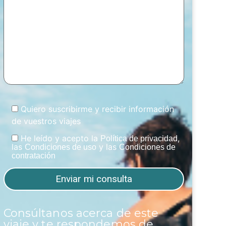
Quiero suscribirme y recibir información
de vuestros viajes
He leído y acepto la
,
Política de privacidad
las
y las
Condiciones de uso
Condiciones de
contratación
Consúltanos acerca de este
viaje y te respondemos de