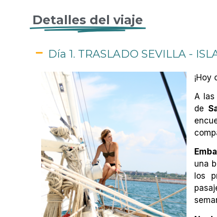
Detalles del viaje
Día 1. TRASLADO SEVILLA - ISL
¡Hoy 
A las
de
Sa
encu
comp
Emba
una b
los p
pasaj
sema