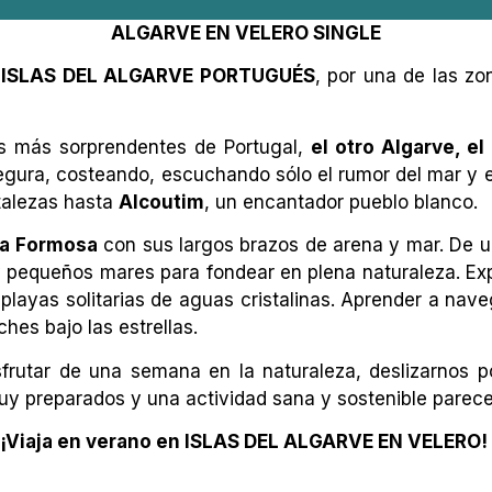
ALGARVE EN VELERO SINGLE
s
ISLAS DEL ALGARVE PORTUGUÉS
, por una de las z
as más sorprendentes de Portugal,
el otro Algarve, e
gura, costeando, escuchando sólo el rumor del mar y el 
rtalezas hasta
Alcoutim
, un encantador pueblo blanco.
Ria Formosa
con sus largos brazos de arena y mar. De un
y pequeños mares para fondear en plena naturaleza. Exp
ayas solitarias de aguas cristalinas. Aprender a nave
hes bajo las estrellas.
frutar de una semana en la naturaleza, deslizarnos po
uy preparados y una actividad sana y sostenible parece
¡Viaja en verano en ISLAS DEL ALGARVE EN VELERO!