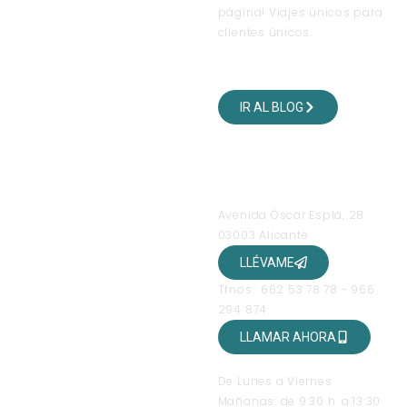
página! Viajes únicos para
clientes únicos.
VISITA NUESTRO BLOG
DE VIAJES
IR AL BLOG
SÍGUENOS EN NUESTRAS
REDES SOCIALES
OFICINAS
Avenida Óscar Esplá, 28
03003 Alicante
LLÉVAME
Tfnos.: 662 53 78 78 - 966
294 874
LLAMAR AHORA
HORARIO DE ATENCIÓN
De Lunes a Viernes
Mañanas: de 9:30 h. a 13:30