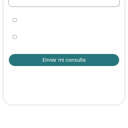
Quiero suscribirme y recibir información de
vuestros viajes
He leído y acepto la
, las
Política de privacidad
y las
Condiciones de uso
Condiciones de
contratación
Consúltanos acerca de este viaje y te
respondemos de forma ágil para que
puedas contar con todos los detalles
antes de realizar tu reserva.