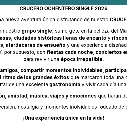
CRUCERO OCHENTERO SINGLE 2026
a nueva aventura única disfrutando de nuestro
CRUCE
n nuestro
grupo single
, sumérgete en la belleza del
Ma
uesas
,
ciudades históricas llenas de encanto
y
rinco
es, atardeceres de ensueño
y una experiencia diseña
, por supuesto, con
fiestas cada noche, conciertos e
para revivir una
época irrepetible
.
migos, compartir momentos inolvidables, participar 
l ritmo de los grandes éxitos
que marcaron toda una ge
rutar de una excelente
gastronomía
y vivir cada día un
ón, amistad, música, viajes y emociones
que harán de
iversión, nostalgia y momentos inolvidables rodeado de 
¡Una experiencia única en la vida!