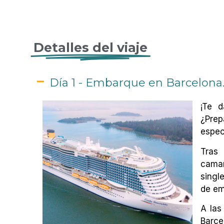
Detalles del viaje
Día 1 - Embarque en Barcelona
¡Te d
¿Prep
espec
Tras 
camar
singl
de em
A las
Barce