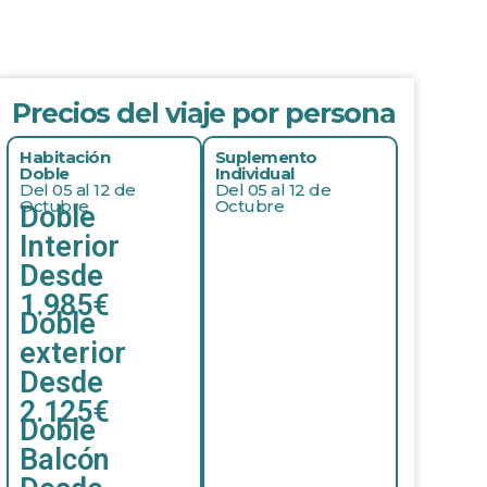
Precios del viaje por persona
Habitación
Suplemento
Doble
Individual
Del 05 al 12 de
Del 05 al 12 de
Octubre
Octubre
Doble
Interior
Desde
1.985€
Doble
exterior
Desde
2.125€
Doble
Balcón