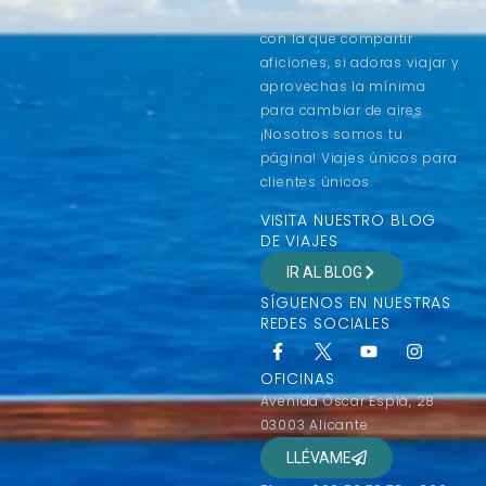
es conocer gente nueva
con la que compartir
aficiones, si adoras viajar y
aprovechas la mínima
para cambiar de aires
¡Nosotros somos tu
página! Viajes únicos para
clientes únicos.
VISITA NUESTRO BLOG
DE VIAJES
IR AL BLOG
SÍGUENOS EN NUESTRAS
REDES SOCIALES
OFICINAS
Avenida Óscar Esplá, 28
03003 Alicante
LLÉVAME