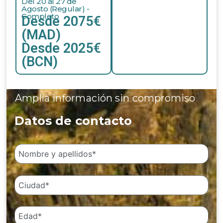
Del 20 al 27 de
Agosto (Regular) -
Completo
Desde 2075€
(MAD)
Desde 2025€
(BCN)
Amplía información sin compromiso
Datos de contacto