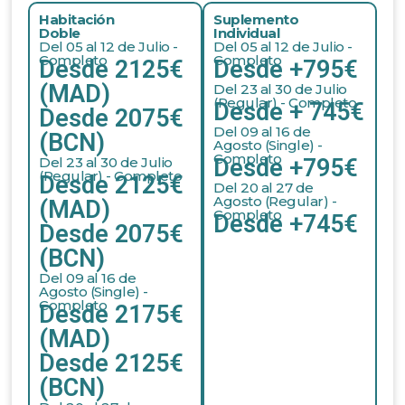
Habitación
Suplemento
Doble
Individual
Del 05 al 12 de Julio -
Del 05 al 12 de Julio -
Completo
Completo
Desde 2125€
Desde +795€
(MAD)
Del 23 al 30 de Julio
(Regular) - Completo
Desde + 745€
Desde 2075€
Del 09 al 16 de
(BCN)
Agosto (Single) -
Completo
Del 23 al 30 de Julio
Desde +795€
(Regular) - Completo
Desde 2125€
Del 20 al 27 de
Agosto (Regular) -
(MAD)
Completo
Desde +745€
Desde 2075€
(BCN)
Del 09 al 16 de
Agosto (Single) -
Completo
Desde 2175€
(MAD)
Desde 2125€
(BCN)