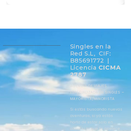
Singles en la
Red S.L, CIF:
B85691772 |
Licencia
CICMA
2787
AGENCIA DE VIAJES
ESPECIALIZADA EN SINGLES –
MAYORISTA/MINORISTA
Si estás buscando nuevas
aventuras, si ya estás
harto de estar solo en
casa, si lo que te apetece