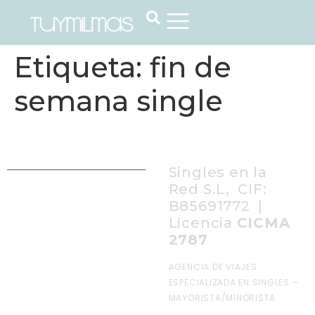
Etiqueta:
fin de
semana single
Singles en la
Red S.L, CIF:
B85691772 |
Licencia
CICMA
2787
AGENCIA DE VIAJES
ESPECIALIZADA EN SINGLES –
MAYORISTA/MINORISTA