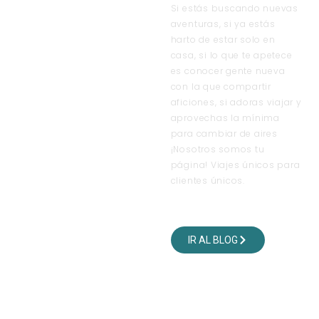
Si estás buscando nuevas
aventuras, si ya estás
harto de estar solo en
casa, si lo que te apetece
es conocer gente nueva
con la que compartir
aficiones, si adoras viajar y
aprovechas la mínima
para cambiar de aires
¡Nosotros somos tu
página! Viajes únicos para
clientes únicos.
VISITA NUESTRO BLOG
DE VIAJES
IR AL BLOG
SÍGUENOS EN NUESTRAS
REDES SOCIALES
OFICINAS