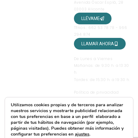
Avenida Óscar Esplá, 28
03003 Alicante
LLÉVAME
Tfnos.: 662 53 78 78 - 966
294 874
LLAMAR AHORA
HORARIO DE ATENCIÓN
De Lunes a Viernes
Mañanas: de 9:30 h. a 13:30
h.
Tardes: de 15:30 h. a 19:30 h.
TEXTOS LEGALES
Política de privacidad
Condiciones generales de
Utilizamos cookies propias y de terceros para analizar
contratación
nuestros servicios y mostrarte publicidad relacionada
Condiciones de uso
con tus preferencias en base a un perfil elaborado a
Política de Cookies
partir de tus hábitos de navegación (por ejemplo,
páginas visitadas). Puedes obtener más información y
Más información sobre
configurar tus preferencias en
ajustes
.
Cookies