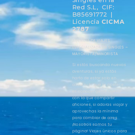
Red S.L, CIF:
B85691772 |
Licencia
CICMA
2787
AGENCIA DE VIAJES
ESPECIALIZADA EN SINGLES –
MAYORISTA/MINORISTA
Si estás buscando nuevas
aventuras, si ya estás
harto de estar solo en
casa, si lo que te apetece
es conocer gente nueva
con la que compartir
aficiones, si adoras viajar y
aprovechas la mínima
para cambiar de aires
¡Nosotros somos tu
página! Viajes únicos para