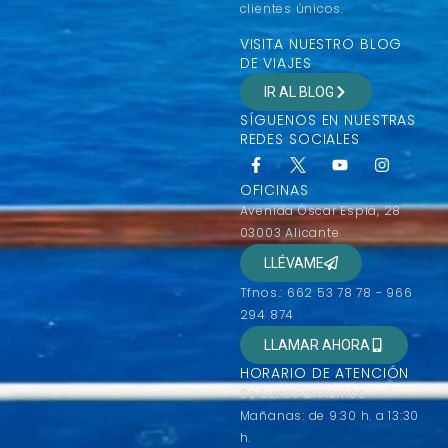
clientes únicos.
VISITA NUESTRO BLOG
DE VIAJES
IR AL BLOG
SÍGUENOS EN NUESTRAS
REDES SOCIALES
OFICINAS
Avenida Óscar Esplá, 28
03003 Alicante
LLÉVAME
Tfnos.: 662 53 78 78 - 966
294 874
LLAMAR AHORA
HORARIO DE ATENCIÓN
De Lunes a Viernes
Mañanas: de 9:30 h. a 13:30
h.