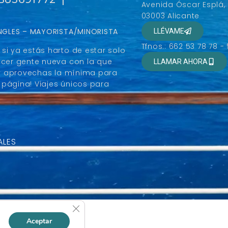
Avenida Óscar Esplá,
03003 Alicante
SINGLES – MAYORISTA/MINORISTA
LLÉVAME
Tfnos.: 662 53 78 78 -
si ya estás harto de estar solo
ocer gente nueva con la que
LLAMAR AHORA
r y aprovechas la mínima para
página! Viajes únicos para
ALES
Cerrar el banner de cookies RGPD
Aceptar