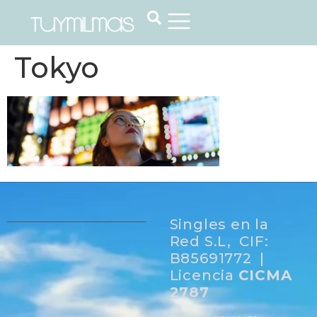
Tokyo
Singles en la
Red S.L, CIF:
B85691772 |
Licencia
CICMA
2787