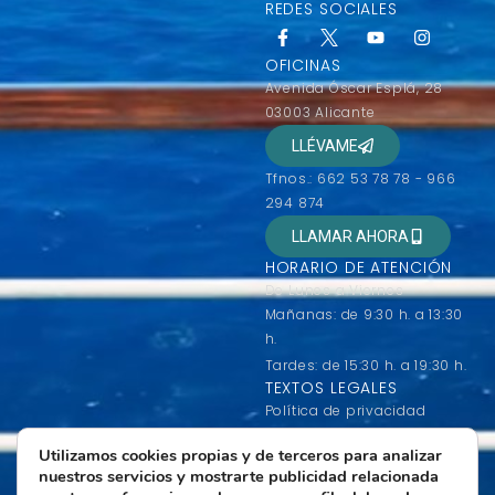
REDES SOCIALES
OFICINAS
Avenida Óscar Esplá, 28
03003 Alicante
LLÉVAME
Tfnos.: 662 53 78 78 - 966
294 874
LLAMAR AHORA
HORARIO DE ATENCIÓN
De Lunes a Viernes
Mañanas: de 9:30 h. a 13:30
h.
Tardes: de 15:30 h. a 19:30 h.
TEXTOS LEGALES
Política de privacidad
Condiciones generales de
Utilizamos cookies propias y de terceros para analizar
contratación
nuestros servicios y mostrarte publicidad relacionada
Condiciones de uso