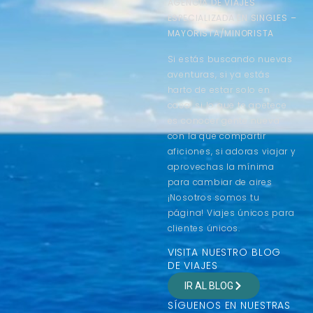
AGENCIA DE VIAJES
ESPECIALIZADA EN SINGLES –
MAYORISTA/MINORISTA
Si estás buscando nuevas
aventuras, si ya estás
harto de estar solo en
casa, si lo que te apetece
es conocer gente nueva
con la que compartir
aficiones, si adoras viajar y
aprovechas la mínima
para cambiar de aires
¡Nosotros somos tu
página! Viajes únicos para
clientes únicos.
VISITA NUESTRO BLOG
DE VIAJES
IR AL BLOG
SÍGUENOS EN NUESTRAS