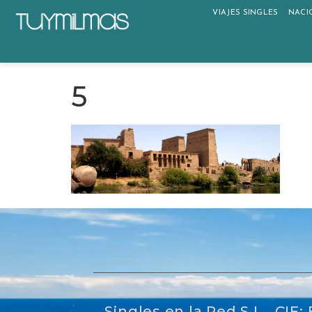
VIAJES SINGLES
NACI
5
Singles en la Red S.L, CIF: