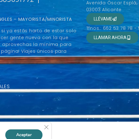
Avenida Óscar Esplá,
03003 Alicante
SINGLES – MAYORISTA/MINORISTA
LLÉVAME
Tfnos.: 662 53 78 78 -
si ya estás harto de estar solo
ocer gente nueva con la que
LLAMAR AHORA
r y aprovechas la mínima para
página! Viajes únicos para
ALES
Cerrar el banner de cookies RGPD
Aceptar