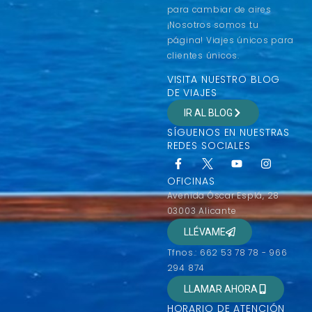
para cambiar de aires
¡Nosotros somos tu
página! Viajes únicos para
clientes únicos.
VISITA NUESTRO BLOG
DE VIAJES
IR AL BLOG
SÍGUENOS EN NUESTRAS
REDES SOCIALES
OFICINAS
Avenida Óscar Esplá, 28
03003 Alicante
LLÉVAME
Tfnos.: 662 53 78 78 - 966
294 874
LLAMAR AHORA
HORARIO DE ATENCIÓN