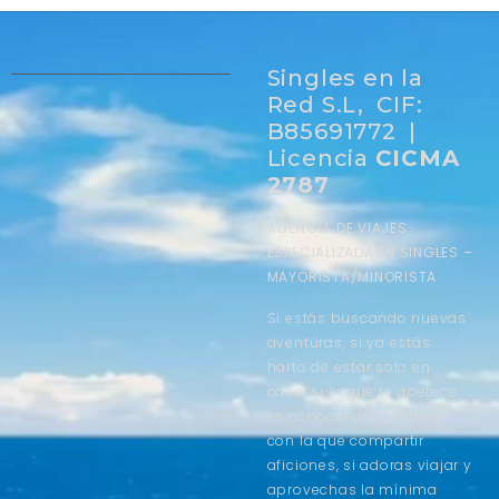
Singles en la
Red S.L, CIF:
B85691772 |
Licencia
CICMA
2787
AGENCIA DE VIAJES
ESPECIALIZADA EN SINGLES –
MAYORISTA/MINORISTA
Si estás buscando nuevas
aventuras, si ya estás
harto de estar solo en
casa, si lo que te apetece
es conocer gente nueva
con la que compartir
aficiones, si adoras viajar y
aprovechas la mínima