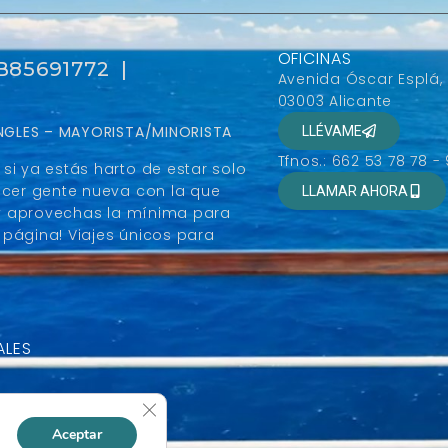
OFICINAS
 B85691772 |
Avenida Óscar Esplá,
03003 Alicante
SINGLES – MAYORISTA/MINORISTA
LLÉVAME
Tfnos.: 662 53 78 78 -
si ya estás harto de estar solo
ocer gente nueva con la que
LLAMAR AHORA
r y aprovechas la mínima para
página! Viajes únicos para
ALES
Cerrar el banner de cookies RGPD
Aceptar