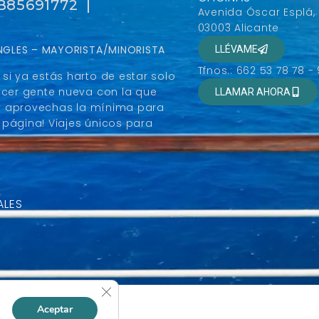
 B85691772 |
Avenida Óscar Esplá,
03003 Alicante
SINGLES – MAYORISTA/MINORISTA
LLÉVAME
Tfnos.: 662 53 78 78 -
si ya estás harto de estar solo
ocer gente nueva con la que
LLAMAR AHORA
r y aprovechas la mínima para
página! Viajes únicos para
ALES
Cerrar el banner de cookies RGPD
Aceptar