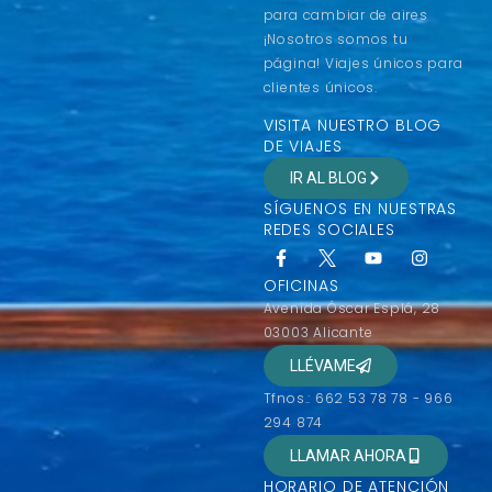
para cambiar de aires
¡Nosotros somos tu
página! Viajes únicos para
clientes únicos.
VISITA NUESTRO BLOG
DE VIAJES
IR AL BLOG
SÍGUENOS EN NUESTRAS
REDES SOCIALES
OFICINAS
Avenida Óscar Esplá, 28
03003 Alicante
LLÉVAME
Tfnos.: 662 53 78 78 - 966
294 874
LLAMAR AHORA
HORARIO DE ATENCIÓN