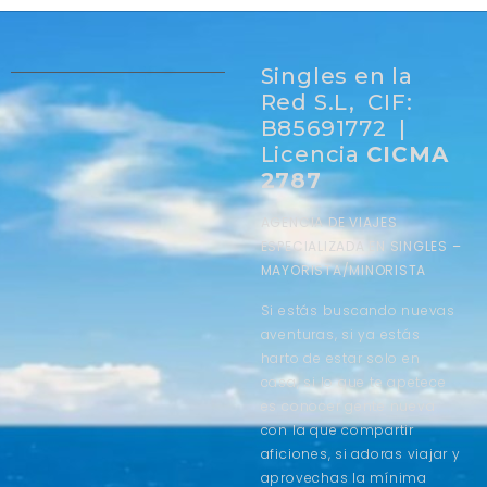
Singles en la
Red S.L, CIF:
B85691772 |
Licencia
CICMA
2787
AGENCIA DE VIAJES
ESPECIALIZADA EN SINGLES –
MAYORISTA/MINORISTA
Si estás buscando nuevas
aventuras, si ya estás
harto de estar solo en
casa, si lo que te apetece
es conocer gente nueva
con la que compartir
aficiones, si adoras viajar y
aprovechas la mínima