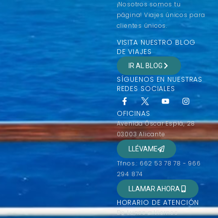
¡Nosotros somos tu
página! Viajes únicos para
clientes únicos.
VISITA NUESTRO BLOG
DE VIAJES
IR AL BLOG
SÍGUENOS EN NUESTRAS
REDES SOCIALES
OFICINAS
Avenida Óscar Esplá, 28
03003 Alicante
LLÉVAME
Tfnos.: 662 53 78 78 - 966
294 874
LLAMAR AHORA
HORARIO DE ATENCIÓN
De Lunes a Viernes