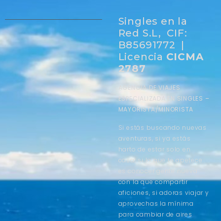
Singles en la
Red S.L, CIF:
B85691772 |
Licencia
CICMA
2787
AGENCIA DE VIAJES
ESPECIALIZADA EN SINGLES –
MAYORISTA/MINORISTA
Si estás buscando nuevas
aventuras, si ya estás
harto de estar solo en
casa, si lo que te apetece
es conocer gente nueva
con la que compartir
aficiones, si adoras viajar y
aprovechas la mínima
para cambiar de aires