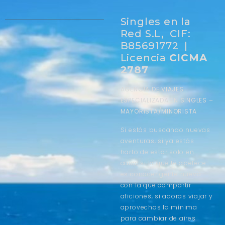
Singles en la
Red S.L, CIF:
B85691772 |
Licencia
CICMA
2787
AGENCIA DE VIAJES
ESPECIALIZADA EN SINGLES –
MAYORISTA/MINORISTA
Si estás buscando nuevas
aventuras, si ya estás
harto de estar solo en
casa, si lo que te apetece
es conocer gente nueva
con la que compartir
aficiones, si adoras viajar y
aprovechas la mínima
para cambiar de aires