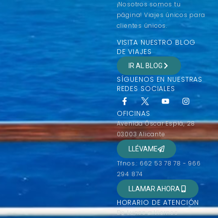
¡Nosotros somos tu
página! Viajes únicos para
clientes únicos.
VISITA NUESTRO BLOG
DE VIAJES
IR AL BLOG
SÍGUENOS EN NUESTRAS
REDES SOCIALES
OFICINAS
Avenida Óscar Esplá, 28
03003 Alicante
LLÉVAME
Tfnos.: 662 53 78 78 - 966
294 874
LLAMAR AHORA
HORARIO DE ATENCIÓN
De Lunes a Viernes