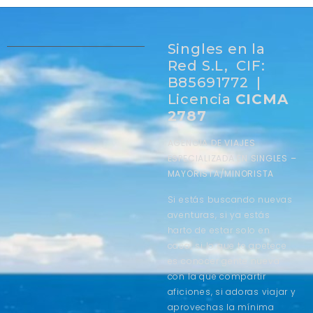
Singles en la
Red S.L, CIF:
B85691772 |
Licencia
CICMA
2787
AGENCIA DE VIAJES
ESPECIALIZADA EN SINGLES –
MAYORISTA/MINORISTA
Si estás buscando nuevas
aventuras, si ya estás
harto de estar solo en
casa, si lo que te apetece
es conocer gente nueva
con la que compartir
aficiones, si adoras viajar y
aprovechas la mínima