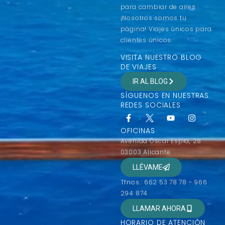
para cambiar de aires
¡Nosotros somos tu
página! Viajes únicos para
clientes únicos.
VISITA NUESTRO BLOG
DE VIAJES
IR AL BLOG
SÍGUENOS EN NUESTRAS
REDES SOCIALES
OFICINAS
Avenida Óscar Esplá, 28
03003 Alicante
LLÉVAME
Tfnos.: 662 53 78 78 - 966
294 874
LLAMAR AHORA
HORARIO DE ATENCIÓN