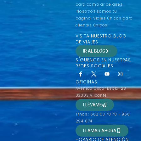
para cambiar de aires
¡Nosotros somos tu
página! Viajes únicos para
clientes únicos.
VISITA NUESTRO BLOG
DE VIAJES
IR AL BLOG
SÍGUENOS EN NUESTRAS
REDES SOCIALES
OFICINAS
Avenida Óscar Esplá, 28
03003 Alicante
LLÉVAME
Tfnos.: 662 53 78 78 - 966
294 874
LLAMAR AHORA
HORARIO DE ATENCIÓN