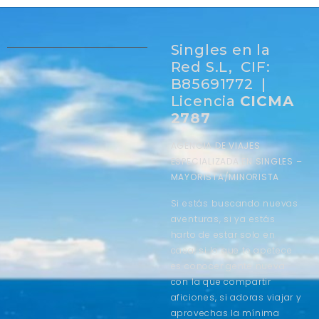
Singles en la
Red S.L, CIF:
B85691772 |
Licencia
CICMA
2787
AGENCIA DE VIAJES
ESPECIALIZADA EN SINGLES –
MAYORISTA/MINORISTA
Si estás buscando nuevas
aventuras, si ya estás
harto de estar solo en
casa, si lo que te apetece
es conocer gente nueva
con la que compartir
aficiones, si adoras viajar y
aprovechas la mínima