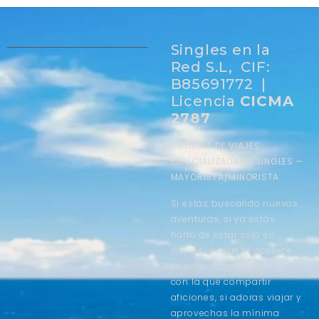
Singles en la
Red S.L, CIF:
B85691772 |
Licencia
CICMA
2787
AGENCIA DE VIAJES
ESPECIALIZADA EN SINGLES –
MAYORISTA/MINORISTA
Si estás buscando nuevas
aventuras, si ya estás
harto de estar solo en
casa, si lo que te apetece
es conocer gente nueva
con la que compartir
aficiones, si adoras viajar y
aprovechas la mínima