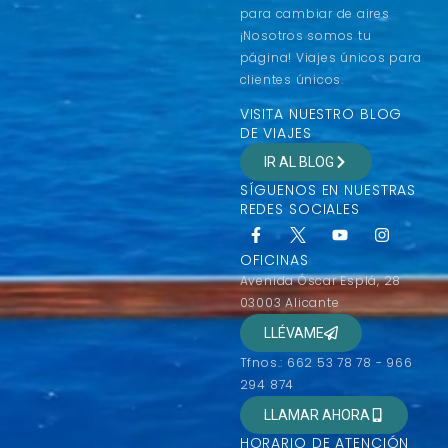
para cambiar de aires
¡Nosotros somos tu
página! Viajes únicos para
clientes únicos.
VISITA NUESTRO BLOG
DE VIAJES
IR AL BLOG
SÍGUENOS EN NUESTRAS
REDES SOCIALES
OFICINAS
Avenida Óscar Esplá, 28
03003 Alicante
LLÉVAME
Tfnos.: 662 53 78 78 - 966
294 874
LLAMAR AHORA
HORARIO DE ATENCIÓN