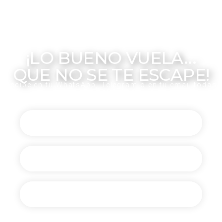
¡LO BUENO VUELA...
QUE NO SE TE ESCAPE!
Recibe en tu WhatsApp, Telegram o en tu email todas
las novedades
Canal de Telegram
Comunidad de WhatsApp
En tu email