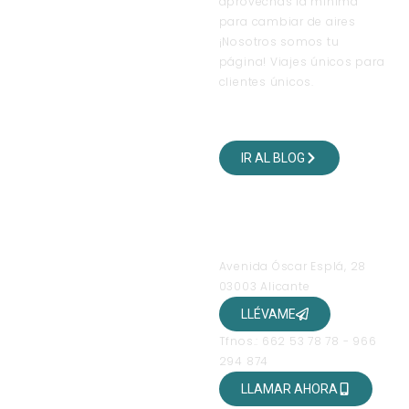
aprovechas la mínima
para cambiar de aires
¡Nosotros somos tu
página! Viajes únicos para
clientes únicos.
VISITA NUESTRO BLOG
DE VIAJES
IR AL BLOG
SÍGUENOS EN NUESTRAS
REDES SOCIALES
OFICINAS
Avenida Óscar Esplá, 28
03003 Alicante
LLÉVAME
Tfnos.: 662 53 78 78 - 966
294 874
LLAMAR AHORA