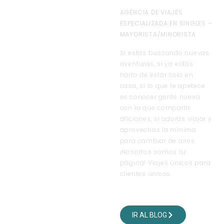
AGENCIA DE VIAJES
ESPECIALIZADA EN SINGLES –
MAYORISTA/MINORISTA
Si estás buscando nuevas
aventuras, si ya estás
harto de estar solo en
casa, si lo que te apetece
es conocer gente nueva
con la que compartir
aficiones, si adoras viajar y
aprovechas la mínima
para cambiar de aires
¡Nosotros somos tu
página! Viajes únicos para
clientes únicos.
VISITA NUESTRO BLOG
DE VIAJES
IR AL BLOG