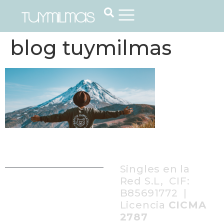
blog tuymilmas
Singles en la
Red S.L, CIF:
B85691772 |
Licencia
CICMA
2787