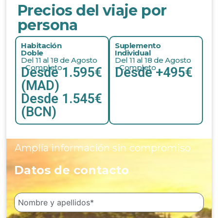
Precios del viaje por
persona
Habitación
Suplemento
Doble
Individual
Del 11 al 18 de Agosto
Del 11 al 18 de Agosto
- Completo
- Completo
Desde 1.595€
Desde +495€
(MAD)
Desde 1.545€
(BCN)
Amplía información sin compromiso
Datos de contacto