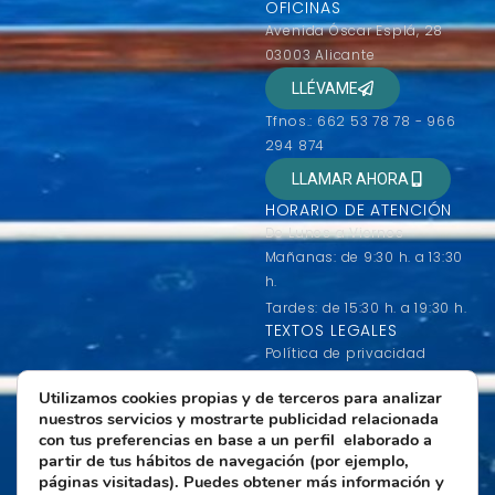
OFICINAS
Avenida Óscar Esplá, 28
03003 Alicante
LLÉVAME
Tfnos.: 662 53 78 78 - 966
294 874
LLAMAR AHORA
HORARIO DE ATENCIÓN
De Lunes a Viernes
Mañanas: de 9:30 h. a 13:30
h.
Tardes: de 15:30 h. a 19:30 h.
TEXTOS LEGALES
Política de privacidad
Condiciones generales de
Utilizamos cookies propias y de terceros para analizar
contratación
nuestros servicios y mostrarte publicidad relacionada
Condiciones de uso
con tus preferencias en base a un perfil elaborado a
Política de Cookies
partir de tus hábitos de navegación (por ejemplo,
páginas visitadas). Puedes obtener más información y
Más información sobre