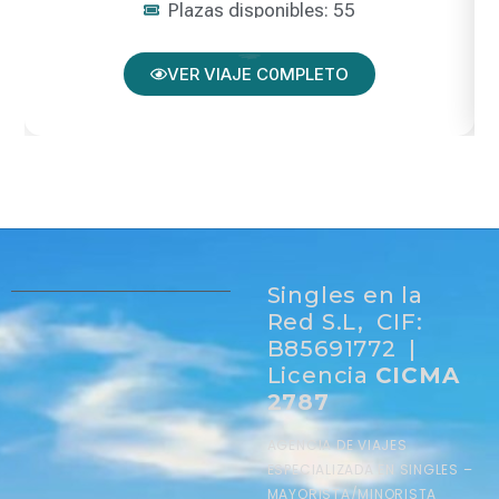
Plazas disponibles: 55
VER VIAJE C0MPLETO
Singles en la
Red S.L, CIF:
B85691772 |
Licencia
CICMA
2787
AGENCIA DE VIAJES
ESPECIALIZADA EN SINGLES –
MAYORISTA/MINORISTA