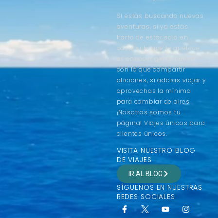
Si estás buscando nuevas
aventuras, si ya estás
harto de estar solo en
casa, si lo que te apetece
es conocer gente nueva
con la que compartir
aficiones, si adoras viajar y
aprovechas la mínima
para cambiar de aires
¡Nosotros somos tu
página! Viajes únicos para
clientes únicos.
VISITA NUESTRO BLOG
DE VIAJES
IR AL BLOG
SÍGUENOS EN NUESTRAS
REDES SOCIALES