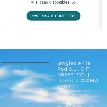
Plazas disponibles: 55
VER VIAJE C0MPLETO
Singles en la
Red S.L, CIF:
B85691772 |
Licencia
CICMA
2787
AGENCIA DE VIAJES
ESPECIALIZADA EN SINGLES –
MAYORISTA/MINORISTA