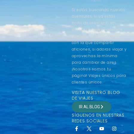
Si estás buscando nuevas
aventuras, si ya estás
harto de estar solo en
casa, si lo que te apetece
es conocer gente nueva
con la que compartir
aficiones, si adoras viajar y
aprovechas la mínima
para cambiar de aires
¡Nosotros somos tu
página! Viajes únicos para
clientes únicos.
VISITA NUESTRO BLOG
DE VIAJES
IR AL BLOG
SÍGUENOS EN NUESTRAS
REDES SOCIALES