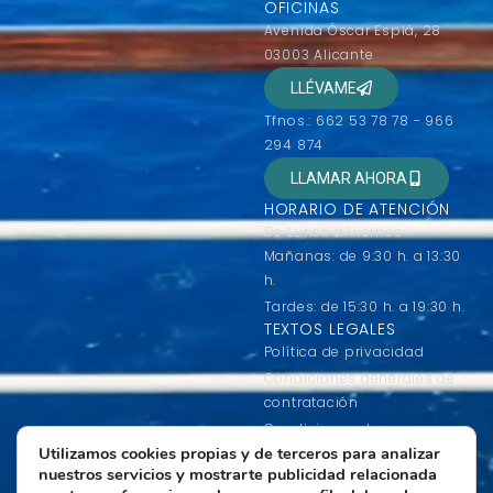
OFICINAS
Avenida Óscar Esplá, 28
03003 Alicante
LLÉVAME
Tfnos.: 662 53 78 78 - 966
294 874
LLAMAR AHORA
HORARIO DE ATENCIÓN
De Lunes a Viernes
Mañanas: de 9:30 h. a 13:30
h.
Tardes: de 15:30 h. a 19:30 h.
TEXTOS LEGALES
Política de privacidad
Condiciones generales de
contratación
Condiciones de uso
Utilizamos cookies propias y de terceros para analizar
Política de Cookies
nuestros servicios y mostrarte publicidad relacionada
Más información sobre