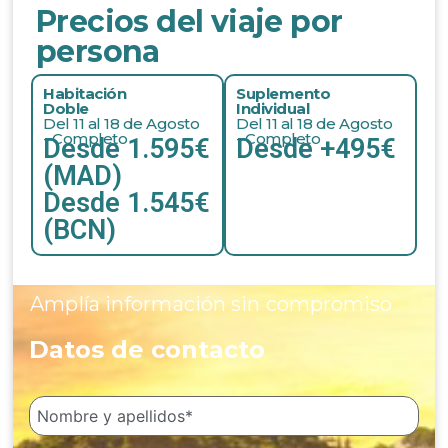
Precios del viaje por
persona
Habitación
Suplemento
Doble
Individual
Del 11 al 18 de Agosto
Del 11 al 18 de Agosto
- Completo
- Completo
Desde 1.595€
Desde +495€
(MAD)
Desde 1.545€
(BCN)
Amplía información sin compromiso
Datos de contacto