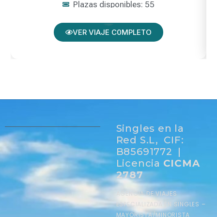
Plazas disponibles: 55
VER VIAJE C0MPLETO
Singles en la
Red S.L, CIF:
B85691772 |
Licencia
CICMA
2787
AGENCIA DE VIAJES
ESPECIALIZADA EN SINGLES –
MAYORISTA/MINORISTA