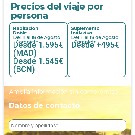
Precios del viaje por
persona
Habitación
Suplemento
Doble
Individual
Del 11 al 18 de Agosto
Del 11 al 18 de Agosto
- Completo
- Completo
Desde 1.595€
Desde +495€
(MAD)
Desde 1.545€
(BCN)
Amplía información sin compromiso
Datos de contacto