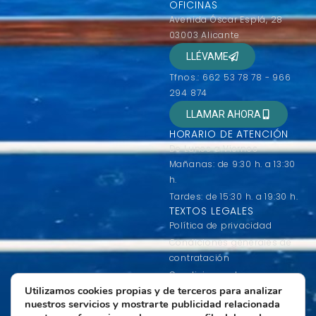
OFICINAS
Avenida Óscar Esplá, 28
03003 Alicante
LLÉVAME
Tfnos.: 662 53 78 78 - 966
294 874
LLAMAR AHORA
HORARIO DE ATENCIÓN
De Lunes a Viernes
Mañanas: de 9:30 h. a 13:30
h.
Tardes: de 15:30 h. a 19:30 h.
TEXTOS LEGALES
Política de privacidad
Condiciones generales de
contratación
Condiciones de uso
Utilizamos cookies propias y de terceros para analizar
Política de Cookies
nuestros servicios y mostrarte publicidad relacionada
Más información sobre