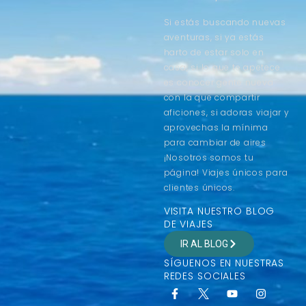
Si estás buscando nuevas
aventuras, si ya estás
harto de estar solo en
casa, si lo que te apetece
es conocer gente nueva
con la que compartir
aficiones, si adoras viajar y
aprovechas la mínima
para cambiar de aires
¡Nosotros somos tu
página! Viajes únicos para
clientes únicos.
VISITA NUESTRO BLOG
DE VIAJES
IR AL BLOG
SÍGUENOS EN NUESTRAS
REDES SOCIALES