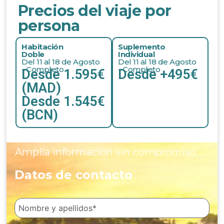
Precios del viaje por
persona
Habitación
Suplemento
Doble
Individual
Del 11 al 18 de Agosto
Del 11 al 18 de Agosto
- Completo
- Completo
Desde 1.595€
Desde +495€
(MAD)
Desde 1.545€
(BCN)
Amplía información sin compromiso
Datos de contacto