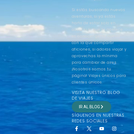
Si estás buscando nuevas
aventuras, si ya estás
harto de estar solo en
casa, si lo que te apetece
es conocer gente nueva
con la que compartir
aficiones, si adoras viajar y
aprovechas la mínima
para cambiar de aires
¡Nosotros somos tu
página! Viajes únicos para
clientes únicos.
VISITA NUESTRO BLOG
DE VIAJES
IR AL BLOG
SÍGUENOS EN NUESTRAS
REDES SOCIALES