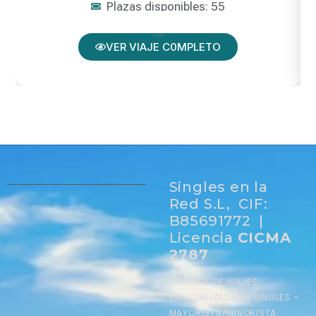
Plazas disponibles: 55
VER VIAJE C0MPLETO
Singles en la
Red S.L, CIF:
B85691772 |
Licencia
CICMA
2787
AGENCIA DE VIAJES
ESPECIALIZADA EN SINGLES –
MAYORISTA/MINORISTA