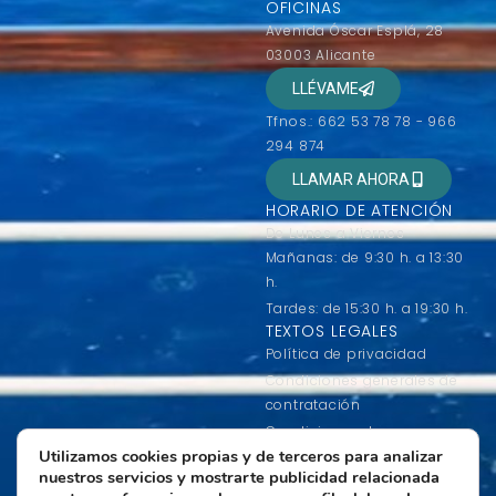
OFICINAS
Avenida Óscar Esplá, 28
03003 Alicante
LLÉVAME
Tfnos.: 662 53 78 78 - 966
294 874
LLAMAR AHORA
HORARIO DE ATENCIÓN
De Lunes a Viernes
Mañanas: de 9:30 h. a 13:30
h.
Tardes: de 15:30 h. a 19:30 h.
TEXTOS LEGALES
Política de privacidad
Condiciones generales de
contratación
Condiciones de uso
Utilizamos cookies propias y de terceros para analizar
Política de Cookies
nuestros servicios y mostrarte publicidad relacionada
Más información sobre