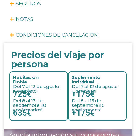
SEGUROS
NOTAS
CONDICIONES DE CANCELACIÓN
Precios del viaje por
persona
Habitación
Suplemento
Doble
Individual
Del 7 al 12 de agosto
Del 7 al 12 de agosto
¡Completo!
¡Completo!
725€
+175€
Del 8 al 13 de
Del 8 al 13 de
septiembre ¡10
septiembre ¡10
confirmados!
confirmados!
635€
+175€
Amplía información sin compromiso