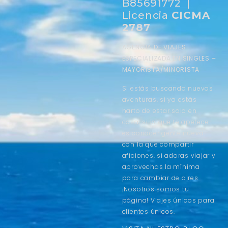
B85691772 |
Licencia
CICMA
2787
AGENCIA DE VIAJES
ESPECIALIZADA EN SINGLES –
MAYORISTA/MINORISTA
Si estás buscando nuevas
aventuras, si ya estás
harto de estar solo en
casa, si lo que te apetece
es conocer gente nueva
con la que compartir
aficiones, si adoras viajar y
aprovechas la mínima
para cambiar de aires
¡Nosotros somos tu
página! Viajes únicos para
clientes únicos.