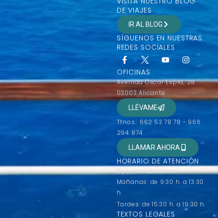
VISITA NUESTRO BLOG
DE VIAJES
IR AL BLOG
SÍGUENOS EN NUESTRAS
REDES SOCIALES
OFICINAS
Avenida Óscar Esplá, 28
03003 Alicante
LLÉVAME
Tfnos.: 662 53 78 78 - 966
294 874
LLAMAR AHORA
HORARIO DE ATENCIÓN
De Lunes a Viernes
Mañanas: de 9:30 h. a 13:30
h.
Tardes: de 15:30 h. a 19:30 h.
TEXTOS LEGALES