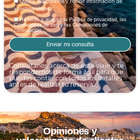
Quiero suscribirme y recibir información de
vuestros viajes
He leído y acepto la
, las
Política de privacidad
y las
Condiciones de uso
Condiciones de
contratación
Consúltanos acerca de este viaje y te
respondemos de forma ágil para que
puedas contar con todos los detalles
antes de realizar tu reserva.
Opiniones y