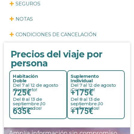
SEGUROS
NOTAS
CONDICIONES DE CANCELACIÓN
Precios del viaje por
persona
Habitación
Suplemento
Doble
Individual
Del 7 al 12 de agosto
Del 7 al 12 de agosto
¡Completo!
¡Completo!
725€
+175€
Del 8 al 13 de
Del 8 al 13 de
septiembre ¡10
septiembre ¡10
confirmados!
confirmados!
635€
+175€
Amplía información sin compromiso