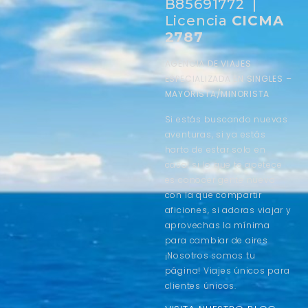
B85691772 |
Licencia
CICMA
2787
AGENCIA DE VIAJES
ESPECIALIZADA EN SINGLES –
MAYORISTA/MINORISTA
Si estás buscando nuevas
aventuras, si ya estás
harto de estar solo en
casa, si lo que te apetece
es conocer gente nueva
con la que compartir
aficiones, si adoras viajar y
aprovechas la mínima
para cambiar de aires
¡Nosotros somos tu
página! Viajes únicos para
clientes únicos.