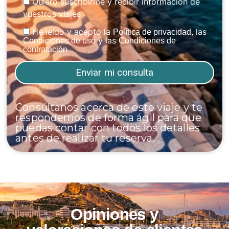
Quiero suscribirme y recibir información de
vuestros viajes
He leído y acepto la
, las
Política de privacidad
y las
Condiciones de uso
Condiciones de
contratación
Consúltanos acerca de este viaje y te
respondemos de forma ágil para que
puedas contar con todos los detalles
antes de realizar tu reserva.
Opiniones y