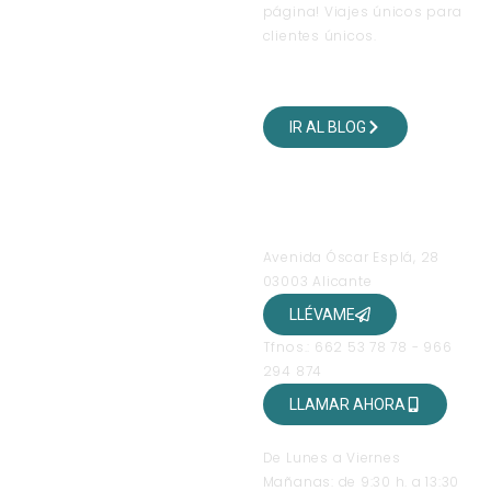
página! Viajes únicos para
clientes únicos.
VISITA NUESTRO BLOG
DE VIAJES
IR AL BLOG
SÍGUENOS EN NUESTRAS
REDES SOCIALES
OFICINAS
Avenida Óscar Esplá, 28
03003 Alicante
LLÉVAME
Tfnos.: 662 53 78 78 - 966
294 874
LLAMAR AHORA
HORARIO DE ATENCIÓN
De Lunes a Viernes
Mañanas: de 9:30 h. a 13:30