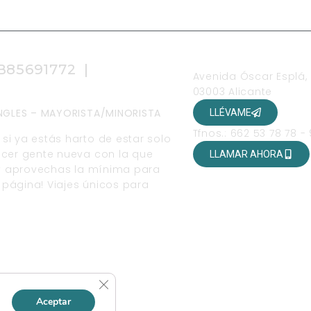
OFICINAS
 B85691772 |
Avenida Óscar Esplá,
03003 Alicante
SINGLES – MAYORISTA/MINORISTA
LLÉVAME
Tfnos.: 662 53 78 78 -
si ya estás harto de estar solo
ocer gente nueva con la que
LLAMAR AHORA
r y aprovechas la mínima para
página! Viajes únicos para
ALES
Cerrar el banner de cookies RGPD
Aceptar