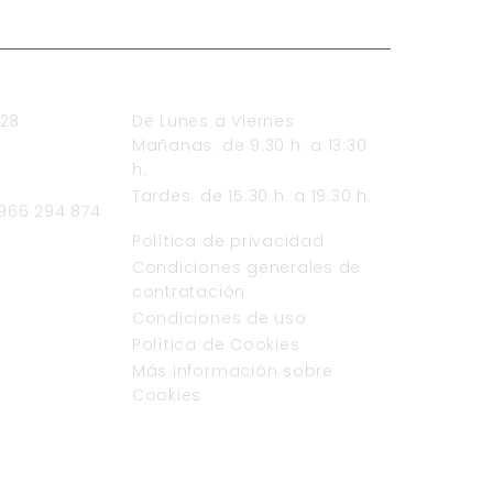
HORARIO DE ATENCIÓN
 28
De Lunes a Viernes
Mañanas: de 9:30 h. a 13:30
h.
Tardes: de 15:30 h. a 19:30 h.
 966 294 874
TEXTOS LEGALES
Política de privacidad
Condiciones generales de
contratación
Condiciones de uso
Política de Cookies
Más información sobre
Cookies