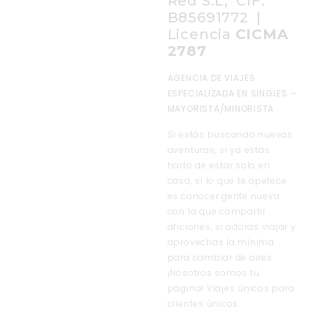
Red S.L, CIF:
B85691772 |
Licencia
CICMA
2787
AGENCIA DE VIAJES
ESPECIALIZADA EN SINGLES –
MAYORISTA/MINORISTA
Si estás buscando nuevas
aventuras, si ya estás
harto de estar solo en
casa, si lo que te apetece
es conocer gente nueva
con la que compartir
aficiones, si adoras viajar y
aprovechas la mínima
para cambiar de aires
¡Nosotros somos tu
página! Viajes únicos para
clientes únicos.