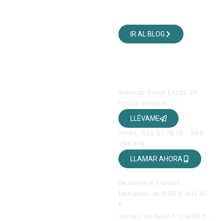
VISITA NUESTRO BLOG
DE VIAJES
IR AL BLOG
SÍGUENOS EN NUESTRAS
REDES SOCIALES
OFICINAS
Avenida Óscar Esplá, 28
03003 Alicante
LLÉVAME
Tfnos.: 662 53 78 78 - 966
294 874
LLAMAR AHORA
HORARIO DE ATENCIÓN
De Lunes a Viernes
Mañanas: de 9:30 h. a 13:30
h.
Tardes: de 15:30 h. a 19:30 h.