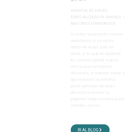
AGENCIA DE VIAJES
ESPECIALIZADA EN SINGLES –
MAYORISTA/MINORISTA
Si estás buscando nuevas
aventuras, si ya estás
harto de estar solo en
casa, si lo que te apetece
es conocer gente nueva
con la que compartir
aficiones, si adoras viajar y
aprovechas la mínima
para cambiar de aires
¡Nosotros somos tu
página! Viajes únicos para
clientes únicos.
VISITA NUESTRO BLOG
DE VIAJES
IR AL BLOG