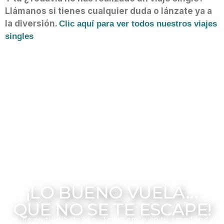
Llámanos si tienes cualquier duda o lánzate ya a
la diversión.
Clic aquí para ver todos nuestros viajes
singles
escapadas singles, cap d any single, cruceros single fin de año, cruceros
single 2019, crucero single 2019, cruceros singles el corte ingles, crucero de
singles,
cruceros opiniones, cruceros para solteros mayores, crucero solteros,
cruceros para solteros 2019, cruceros solteros divorciados, gente viajera,
viajes para mayores de 55 años, viajes para una persona, hoteles para solteros
en cancun,
¡LO BUENO VUELA...
QUE NO SE TE ESCAPE!
Recibe en tu WhatsApp, Telegram o en tu email todas