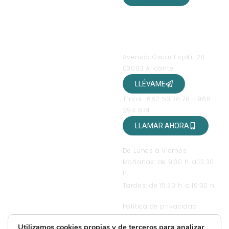
SÍGUENOS EN NUESTRAS
REDES SOCIALES
OFICINAS
Avenida Óscar Esplá, 28
03003 Alicante
LLÉVAME
Tfnos.: 662 53 78 78 - 966
294 874
LLAMAR AHORA
HORARIO DE ATENCIÓN
De Lunes a Viernes
Mañanas: de 9:30 h. a 13:30
h.
Tardes: de 15:30 h. a 19:30 h.
TEXTOS LEGALES
Política de privacidad
Condiciones generales de
Utilizamos cookies propias y de terceros para analizar