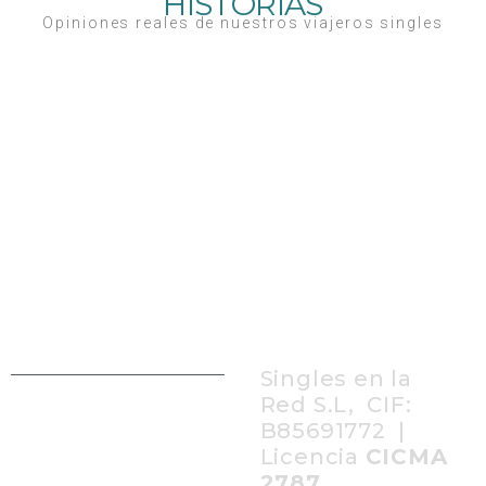
HISTORIAS
Opiniones reales de nuestros viajeros singles
Singles en la
Red S.L, CIF:
B85691772 |
Licencia
CICMA
2787