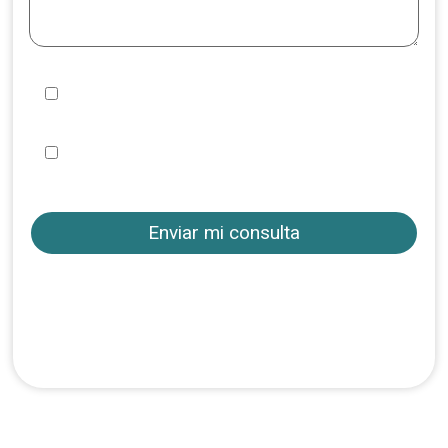
Quiero suscribirme y recibir información de
vuestros viajes
He leído y acepto la
, las
Política de privacidad
y las
Condiciones de uso
Condiciones de
contratación
Consúltanos acerca de este viaje y te
respondemos de forma ágil para que
puedas contar con todos los detalles
antes de realizar tu reserva.