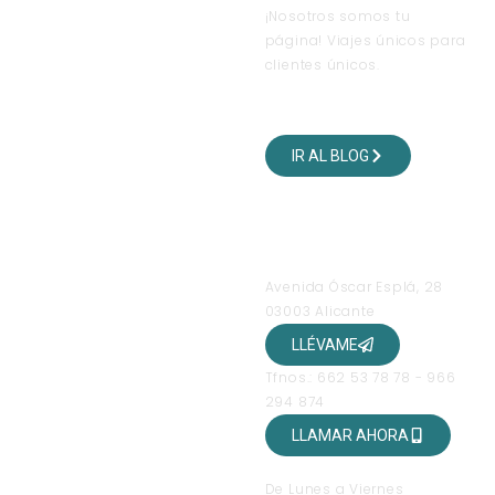
¡Nosotros somos tu
página! Viajes únicos para
clientes únicos.
VISITA NUESTRO BLOG
DE VIAJES
IR AL BLOG
SÍGUENOS EN NUESTRAS
REDES SOCIALES
OFICINAS
Avenida Óscar Esplá, 28
03003 Alicante
LLÉVAME
Tfnos.: 662 53 78 78 - 966
294 874
LLAMAR AHORA
HORARIO DE ATENCIÓN
De Lunes a Viernes