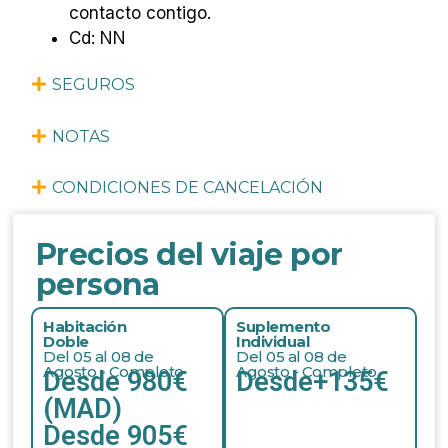
contacto contigo.
Cd: NN
SEGUROS
NOTAS
CONDICIONES DE CANCELACIÓN
Precios del viaje por
persona
Habitación
Suplemento
Doble
Individual
Del 05 al 08 de
Del 05 al 08 de
Agosto - Completo
Agosto - Completo
Desde 980€
Desde+135€
(MAD)
Desde 905€