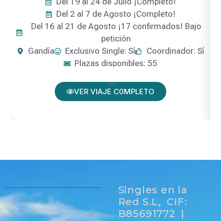
Del 19 al 24 de Julio ¡Completo!
Del 2 al 7 de Agosto ¡Completo!
Del 16 al 21 de Agosto ¡17 confirmados! Bajo
petición
Gandía
Exclusivo Single: Sí
Coordinador: Sí
Plazas disponibles: 55
VER VIAJE C0MPLETO
Singles en la
Red S.L, CIF:
B85691772 |