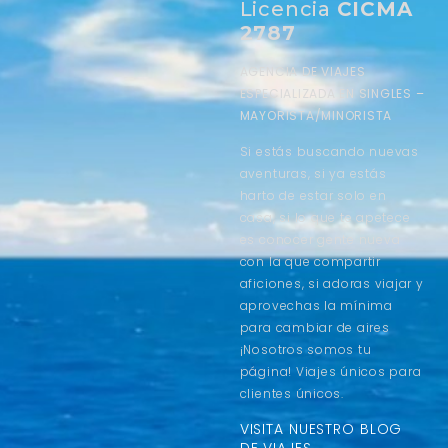
Licencia
CICMA
2787
AGENCIA DE VIAJES
ESPECIALIZADA EN SINGLES –
MAYORISTA/MINORISTA
Si estás buscando nuevas
aventuras, si ya estás
harto de estar solo en
casa, si lo que te apetece
es conocer gente nueva
con la que compartir
aficiones, si adoras viajar y
aprovechas la mínima
para cambiar de aires
¡Nosotros somos tu
página! Viajes únicos para
clientes únicos.
VISITA NUESTRO BLOG
DE VIAJES