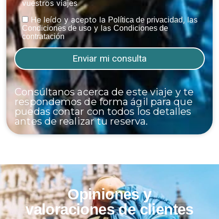
vuestros viajes
He leído y acepto la
, las
Política de privacidad
y las
Condiciones de uso
Condiciones de
contratación
Consúltanos acerca de este viaje y te
respondemos de forma ágil para que
puedas contar con todos los detalles
antes de realizar tu reserva.
Opiniones y
valoraciones de clientes