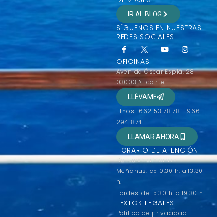
IR AL BLOG
SÍGUENOS EN NUESTRAS
REDES SOCIALES
OFICINAS
Avenida Óscar Esplá, 28
03003 Alicante
LLÉVAME
Tfnos.: 662 53 78 78 - 966
294 874
LLAMAR AHORA
HORARIO DE ATENCIÓN
De Lunes a Viernes
Mañanas: de 9:30 h. a 13:30
h.
Tardes: de 15:30 h. a 19:30 h.
TEXTOS LEGALES
Política de privacidad