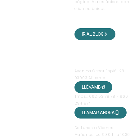
página! Viajes únicos para
clientes únicos.
VISITA NUESTRO BLOG
DE VIAJES
IR AL BLOG
SÍGUENOS EN NUESTRAS
REDES SOCIALES
OFICINAS
Avenida Óscar Esplá, 28
03003 Alicante
LLÉVAME
Tfnos.: 662 53 78 78 - 966
294 874
LLAMAR AHORA
HORARIO DE ATENCIÓN
De Lunes a Viernes
Mañanas: de 9:30 h. a 13:30