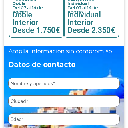
Doble
Individual
Del 07 al 14 de
Del 07 al 14 de
Agosto
Agosto
Doble
Individual
Interior
Interior
Desde 1.750€
Desde 2.350€
Amplía información sin compromiso
Datos de contacto