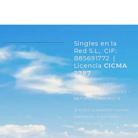
Singles en la
Red S.L, CIF:
B85691772 |
Licencia
CICMA
2787
AGENCIA DE VIAJES
ESPECIALIZADA EN SINGLES –
MAYORISTA/MINORISTA
Si estás buscando nuevas
aventuras, si ya estás
harto de estar solo en
casa, si lo que te apetece
es conocer gente nueva