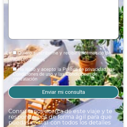
Quiero suscribirme y recibir información de
vuestros viajes
He leído y acepto la
, las
Política de privacidad
y las
Condiciones de uso
Condiciones de
contratación
Consúltanos acerca de este viaje y te
respondemos de forma ágil para que
puedas contar con todos los detalles