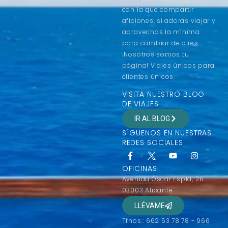
con la que compartir
aficiones, si adoras viajar y
aprovechas la mínima
para cambiar de aires
¡Nosotros somos tu
página! Viajes únicos para
clientes únicos.
VISITA NUESTRO BLOG
DE VIAJES
IR AL BLOG
SÍGUENOS EN NUESTRAS
REDES SOCIALES
OFICINAS
Avenida Óscar Esplá, 28
03003 Alicante
LLÉVAME
Tfnos.: 662 53 78 78 - 966