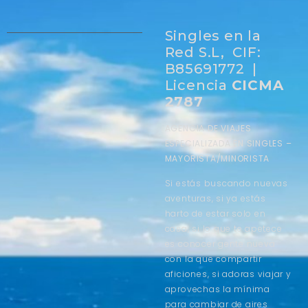
Singles en la
Red S.L, CIF:
B85691772 |
Licencia
CICMA
2787
AGENCIA DE VIAJES
ESPECIALIZADA EN SINGLES –
MAYORISTA/MINORISTA
Si estás buscando nuevas
aventuras, si ya estás
harto de estar solo en
casa, si lo que te apetece
es conocer gente nueva
con la que compartir
aficiones, si adoras viajar y
aprovechas la mínima
para cambiar de aires