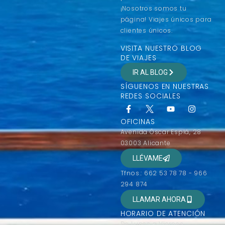
¡Nosotros somos tu
página! Viajes únicos para
clientes únicos.
VISITA NUESTRO BLOG
DE VIAJES
IR AL BLOG
SÍGUENOS EN NUESTRAS
REDES SOCIALES
OFICINAS
Avenida Óscar Esplá, 28
03003 Alicante
LLÉVAME
Tfnos.: 662 53 78 78 - 966
294 874
LLAMAR AHORA
HORARIO DE ATENCIÓN
De Lunes a Viernes