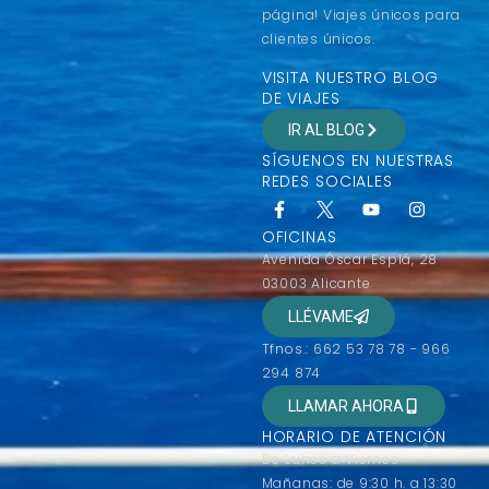
página! Viajes únicos para
clientes únicos.
VISITA NUESTRO BLOG
DE VIAJES
IR AL BLOG
SÍGUENOS EN NUESTRAS
REDES SOCIALES
OFICINAS
Avenida Óscar Esplá, 28
03003 Alicante
LLÉVAME
Tfnos.: 662 53 78 78 - 966
294 874
LLAMAR AHORA
HORARIO DE ATENCIÓN
De Lunes a Viernes
Mañanas: de 9:30 h. a 13:30