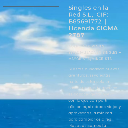
Singles en la
Red S.L, CIF:
B85691772 |
Licencia
CICMA
2787
AGENCIA DE VIAJES
ESPECIALIZADA EN SINGLES –
MAYORISTA/MINORISTA
Si estás buscando nuevas
aventuras, si ya estás
harto de estar solo en
casa, si lo que te apetece
es conocer gente nueva
con la que compartir
aficiones, si adoras viajar y
aprovechas la mínima
para cambiar de aires
¡Nosotros somos tu