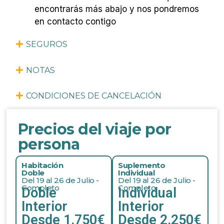
encontrarás más abajo y nos pondremos
en contacto contigo
SEGUROS
NOTAS
CONDICIONES DE CANCELACIÓN
Precios del viaje por
persona
Habitación
Suplemento
Doble
Individual
Del 19 al 26 de Julio -
Del 19 al 26 de Julio -
Completo
Completo
Doble
Individual
Interior
Interior
Desde 1.750€
Desde 2.250€