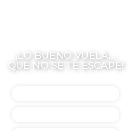
solteros, cruceros de solteros, singles con hijos, singles con niños, vacaciones singles con niños, monoparental, viajacontuhijo, viajar con tu hijo, padres separados, LA EDAD EN LOS VIAJES SINGLES, LA EDAD EN
LOS VIAJES SINGLES
¡LO BUENO VUELA...
QUE NO SE TE ESCAPE!
Recibe en tu WhatsApp, Telegram o en tu email todas
las novedades
Canal de Telegram
Comunidad de WhatsApp