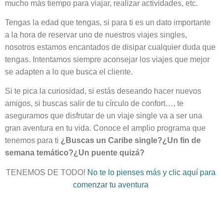
mucho más tiempo para viajar, realizar actividades, etc.
Tengas la edad que tengas, si para ti es un dato importante
a la hora de reservar uno de nuestros viajes singles,
nosotros estamos encantados de disipar cualquier duda que
tengas. Intentamos siempre aconsejar los viajes que mejor
se adapten a lo que busca el cliente.
Si te pica la curiosidad, si estás deseando hacer nuevos
amigos, si buscas salir de tu círculo de confort…, te
aseguramos que disfrutar de un viaje single va a ser una
gran aventura en tu vida. Conoce el amplio programa que
tenemos para ti
¿Buscas un Caribe single?¿Un fin de
semana temático?¿Un puente quizá?
TENEMOS DE TODO!
No te lo pienses más y clic aquí para
comenzar tu aventura
viajes singles, viajes de solteros, vacaciones singles, edades en los viajes singles, singles jóvenes, singles de 40 a 50, singles mayores de 50 años, singles más de 45 años, singles treintañeros, vacaciones singles, viajar
solo, viajar solo en grupo, viajar sola, mujeres que viajan solas, caribe single, Europa single, ofertas singles, viajes singles baratos, ofertas en viajes singles, hacer amigos, foro viajeros, amigos, actividades para