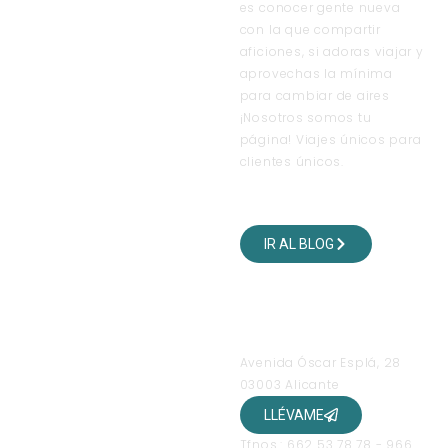
es conocer gente nueva
con la que compartir
aficiones, si adoras viajar y
aprovechas la mínima
para cambiar de aires
¡Nosotros somos tu
página! Viajes únicos para
clientes únicos.
VISITA NUESTRO BLOG
DE VIAJES
IR AL BLOG
SÍGUENOS EN NUESTRAS
REDES SOCIALES
OFICINAS
Avenida Óscar Esplá, 28
03003 Alicante
LLÉVAME
Tfnos.: 662 53 78 78 - 966