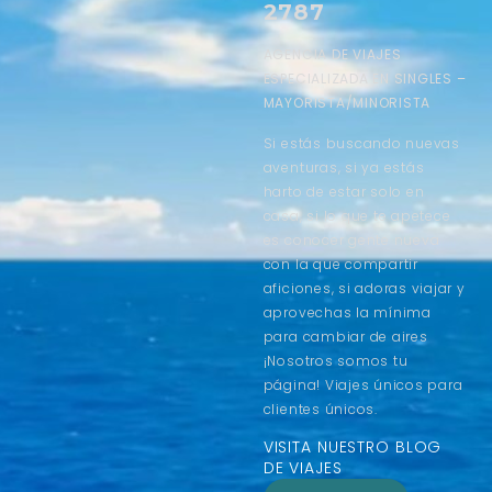
2787
AGENCIA DE VIAJES
ESPECIALIZADA EN SINGLES –
MAYORISTA/MINORISTA
Si estás buscando nuevas
aventuras, si ya estás
harto de estar solo en
casa, si lo que te apetece
es conocer gente nueva
con la que compartir
aficiones, si adoras viajar y
aprovechas la mínima
para cambiar de aires
¡Nosotros somos tu
página! Viajes únicos para
clientes únicos.
VISITA NUESTRO BLOG
DE VIAJES