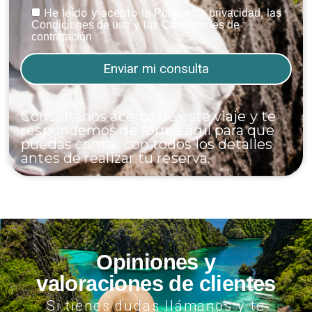
He leído y acepto la
, las
Política de privacidad
y las
Condiciones de uso
Condiciones de
contratación
Consúltanos acerca de este viaje y te
respondemos de forma ágil para que
puedas contar con todos los detalles
antes de realizar tu reserva.
Opiniones y
valoraciones de clientes
Si tienes dudas llámanos y te