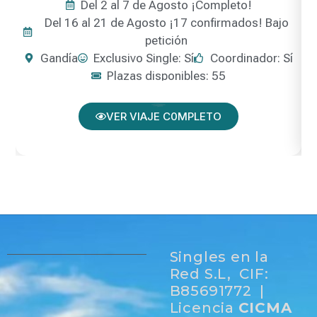
Del 2 al 7 de Agosto ¡Completo!
Del 16 al 21 de Agosto ¡17 confirmados! Bajo
petición
Gandía
Exclusivo Single: Sí
Coordinador: Sí
Plazas disponibles: 55
VER VIAJE C0MPLETO
Singles en la
Red S.L, CIF:
B85691772 |
Licencia
CICMA