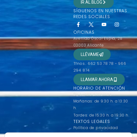
IR AL BLOG
SÍGUENOS EN NUESTRAS
REDES SOCIALES
OFICINAS
Avenida Óscar Esplá, 28
03003 Alicante
LLÉVAME
Tfnos.: 662 53 78 78 - 966
294 874
LLAMAR AHORA
HORARIO DE ATENCIÓN
De Lunes a Viernes
Mañanas: de 9:30 h. a 13:30
h.
Tardes: de 15:30 h. a 19:30 h.
TEXTOS LEGALES
Política de privacidad
Condiciones generales de