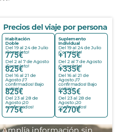
Precios del viaje por persona
Habitación
Suplemento
Doble
Individual
Del 19 al 24 de Julio
Del 19 al 24 de Julio
¡Completo!
¡Completo!
775€
+175€
Del 2 al 7 de Agosto
Del 2 al 7 de Agosto
¡Completo!
¡Completo!
825€
+335€
Del 16 al 21 de
Del 16 al 21 de
Agosto ¡17
Agosto ¡17
confirmados! Bajo
confirmados! Bajo
petición
petición
825€
+335€
Del 23 al 28 de
Del 23 al 28 de
Agosto ¡20
Agosto ¡20
confirmados!
confirmados!
775€
+270€
Amplía información sin