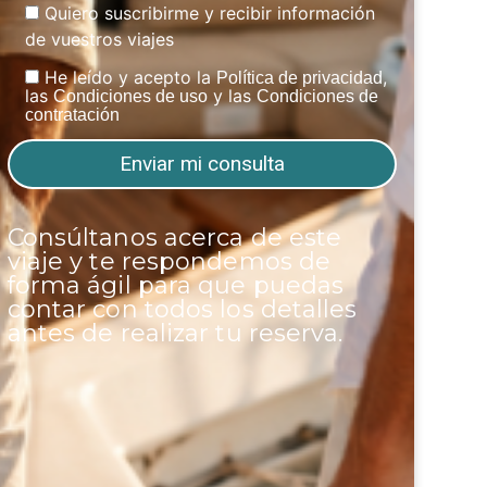
Quiero suscribirme y recibir información
de vuestros viajes
He leído y acepto la
,
Política de privacidad
las
y las
Condiciones de uso
Condiciones de
contratación
Consúltanos acerca de este
viaje y te respondemos de
forma ágil para que puedas
contar con todos los detalles
antes de realizar tu reserva.