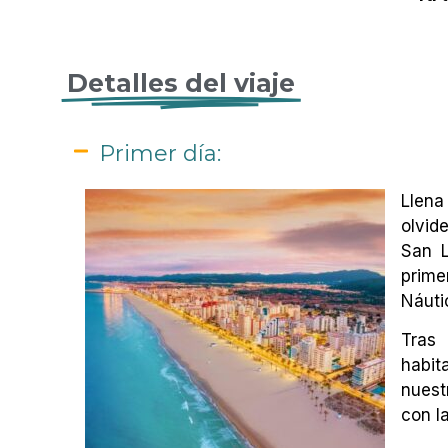
Detalles del viaje
Primer día:
Llena
olvid
San L
prime
Náut
Tras
habit
nuest
con l