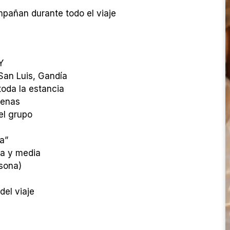
pañan durante todo el viaje
Y
 San Luis, Gandía
oda la estancia
cenas
el grupo
a”
ra y media
rsona)
el viaje