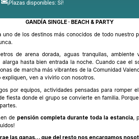
¡Plazas disponibles: Sí!
GANDÍA SINGLE · BEACH & PARTY
uno de los destinos más conocidos de todo nuestro pa
unca.
metros de arena dorada, aguas tranquilas, ambiente
e alarga hasta bien entrada la noche. Cuando cae el so
s zonas de marcha más vibrantes de la Comunidad Valenc
expliquen, ven a vivirlo con nosotros.
os por equipos, actividades pensadas para romper el hi
 fiesta donde el grupo se convierte en familia. Porque 
partes.
men de
pensión completa durante toda la estancia
, 
luidos!
trae las ganas… que del resto nos encargamos nosot