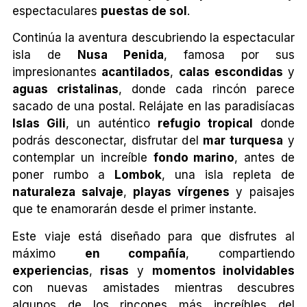
espectaculares
puestas de sol
.
Continúa la aventura descubriendo la espectacular
isla de
Nusa Penida
, famosa por sus
impresionantes
acantilados
,
calas escondidas
y
aguas cristalinas
, donde cada rincón parece
sacado de una postal. Relájate en las paradisíacas
Islas Gili
, un auténtico
refugio tropical
donde
podrás desconectar, disfrutar del
mar turquesa
y
contemplar un increíble
fondo marino
, antes de
poner rumbo a
Lombok
, una isla repleta de
naturaleza salvaje
,
playas vírgenes
y paisajes
que te enamorarán desde el primer instante.
Este viaje está diseñado para que disfrutes al
máximo
en compañía
, compartiendo
experiencias
,
risas
y
momentos inolvidables
con nuevas amistades mientras descubres
algunos de los rincones más increíbles del