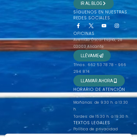
IR AL BLOG
SÍGUENOS EN NUESTRAS
REDES SOCIALES
OFICINAS
Avenida Óscar Esplá, 28
03003 Alicante
LLÉVAME
Tfnos.: 662 53 78 78 - 966
294 874
LLAMAR AHORA
HORARIO DE ATENCIÓN
De Lunes a Viernes
Mañanas: de 9:30 h. a 13:30
h.
Tardes: de 15:30 h. a 19:30 h.
TEXTOS LEGALES
Política de privacidad
Condiciones generales de