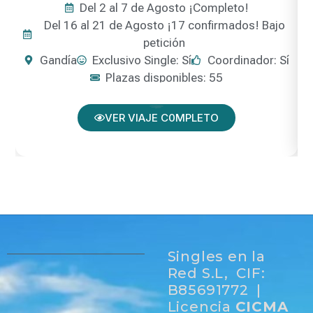
Del 2 al 7 de Agosto ¡Completo!
Del 16 al 21 de Agosto ¡17 confirmados! Bajo
petición
Gandía
Exclusivo Single: Sí
Coordinador: Sí
Plazas disponibles: 55
VER VIAJE C0MPLETO
Singles en la
Red S.L, CIF:
B85691772 |
Licencia
CICMA