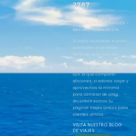
2787
AGENCIA DE VIAJES
ESPECIALIZADA EN SINGLES –
MAYORISTA/MINORISTA
Si estás buscando nuevas
aventuras, si ya estás
harto de estar solo en
casa, si lo que te apetece
es conocer gente nueva
con la que compartir
aficiones, si adoras viajar y
aprovechas la mínima
para cambiar de aires
¡Nosotros somos tu
página! Viajes únicos para
clientes únicos.
VISITA NUESTRO BLOG
DE VIAJES