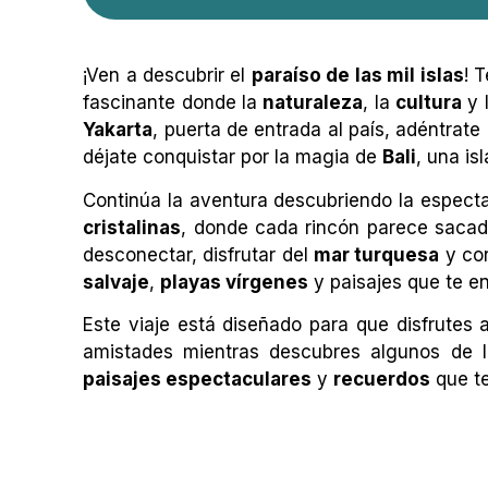
¡Ven a descubrir el
paraíso de las mil islas
! 
fascinante donde la
naturaleza
, la
cultura
y 
Yakarta
, puerta de entrada al país, adéntrate
déjate conquistar por la magia de
Bali
, una is
Continúa la aventura descubriendo la especta
cristalinas
, donde cada rincón parece sacado
desconectar, disfrutar del
mar turquesa
y con
salvaje
,
playas vírgenes
y paisajes que te e
Este viaje está diseñado para que disfrutes
amistades mientras descubres algunos de l
paisajes espectaculares
y
recuerdos
que t
NUEVA YORK SINGLE