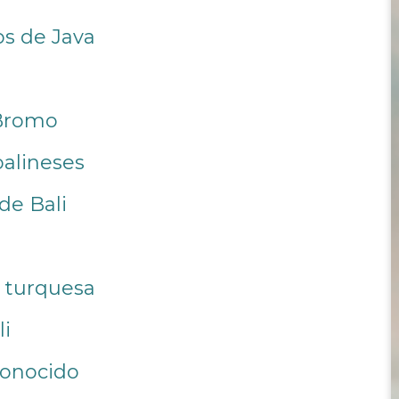
os de Java
 Bromo
balineses
de Bali
ul turquesa
li
conocido