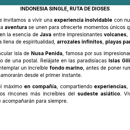
INDONESIA SINGLE, RUTA DE DIOSES
Te invitamos a vivir una
experiencia inolvidable
con nue
la
aventura
se unen para ofrecerte momentos únicos que
 en la esencia de
Java
entre impresionantes
volcanes
,
la llena de espiritualidad,
arrozales infinitos
,
playas pa
cular isla de
Nusa Penida
, famosa por sus impresion
 de una postal. Relájate en las paradisíacas
Islas Gili
templar un increíble
fondo marino
, antes de poner r
namorarán desde el primer instante.
 al máximo
en compañía
, compartiendo
experiencias
os rincones más increíbles del
sudeste asiático
. V
e acompañarán para siempre.