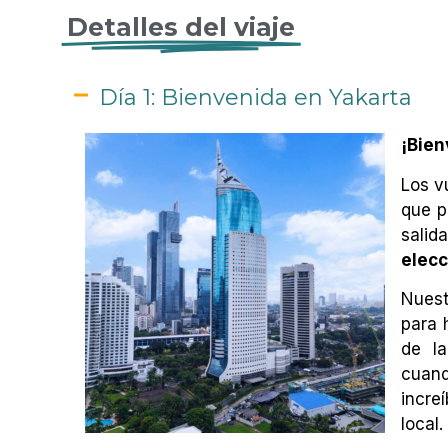
Detalles del viaje
Día 1: Bienvenida en Yakarta
¡Bien
Los vu
que p
sali
elecc
Nuest
para 
de l
cuan
incr
local