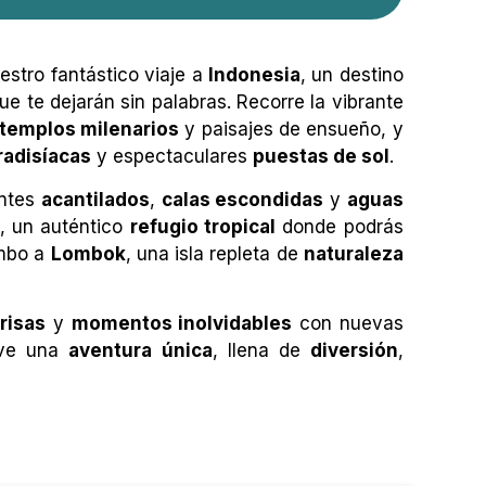
stro fantástico viaje a
Indonesia
, un destino
 te dejarán sin palabras. Recorre la vibrante
templos milenarios
y paisajes de ensueño, y
radisíacas
y espectaculares
puestas de sol
.
antes
acantilados
,
calas escondidas
y
aguas
, un auténtico
refugio tropical
donde podrás
umbo a
Lombok
, una isla repleta de
naturaleza
,
risas
y
momentos inolvidables
con nuevas
ive una
aventura única
, llena de
diversión
,