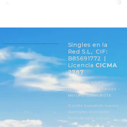
Singles en la
Red S.L, CIF:
B85691772 |
Licencia
CICMA
2787
AGENCIA DE VIAJES
ESPECIALIZADA EN SINGLES –
MAYORISTA/MINORISTA
Si estás buscando nuevas
aventuras, si ya estás
harto de estar solo en
casa, si lo que te apetece