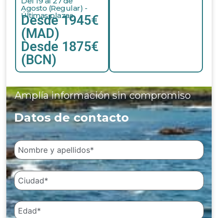
Del 19 al 27 de
Agosto (Regular) -
Últimas plazas
Desde 1945€
(MAD)
Desde 1875€
(BCN)
Amplía información sin compromiso
Datos de contacto