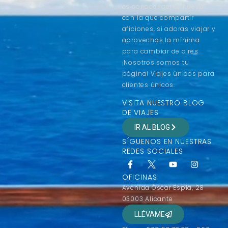
es conocer gente nueva
con la que compartir
aficiones, si adoras viajar y
aprovechas la mínima
para cambiar de aires
¡Nosotros somos tu
página! Viajes únicos para
clientes únicos.
VISITA NUESTRO BLOG
DE VIAJES
IR AL BLOG
SÍGUENOS EN NUESTRAS
REDES SOCIALES
OFICINAS
Avenida Óscar Esplá, 28
03003 Alicante
LLÉVAME