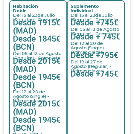
Habitación
Suplemento
Doble
Individual
Del 15 al 23de Julio
Del 15 al 23de Julio
(Regular) - Completo
(Regular) - Completo
Desde 1915€
Desde +745€
(MAD)
Del 05 al 13 de Agosto
(Regular) - Completo
Desde + 745€
Desde 1845€
Del 12 al 20 de
(BCN)
Agosto (Single) -
Últimas plazas
Del 05 al 13 de Agosto
Desde +795€
(Regular) - Completo
Desde 2015€
Del 19 al 27 de
Agosto (Regular) -
(MAD)
Últimas plazas
Desde +745€
Desde 1945€
(BCN)
Del 12 al 20 de
Agosto (Single) -
Últimas plazas
Desde 2015€
(MAD)
Desde 1945€
(BCN)