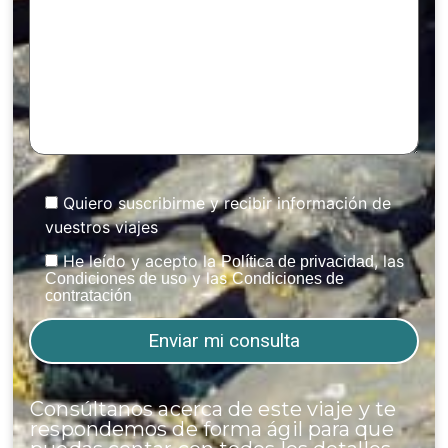
Quiero suscribirme y recibir información de
vuestros viajes
He leído y acepto la
, las
Política de privacidad
y las
Condiciones de uso
Condiciones de
contratación
Consúltanos acerca de este viaje y te
respondemos de forma ágil para que