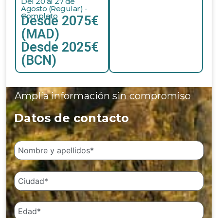
Del 20 al 27 de
Agosto (Regular) -
Completo
Desde 2075€
(MAD)
Desde 2025€
(BCN)
Amplía información sin compromiso
Datos de contacto