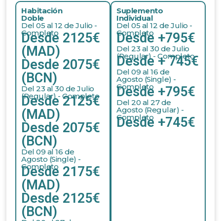
Habitación
Suplemento
Doble
Individual
Del 05 al 12 de Julio -
Del 05 al 12 de Julio -
Completo
Completo
Desde 2125€
Desde +795€
(MAD)
Del 23 al 30 de Julio
(Regular) - Completo
Desde + 745€
Desde 2075€
Del 09 al 16 de
(BCN)
Agosto (Single) -
Completo
Del 23 al 30 de Julio
Desde +795€
(Regular) - Completo
Desde 2125€
Del 20 al 27 de
Agosto (Regular) -
(MAD)
Completo
Desde +745€
Desde 2075€
(BCN)
Del 09 al 16 de
Agosto (Single) -
Completo
Desde 2175€
(MAD)
Desde 2125€
(BCN)