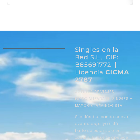
Singles en la
Red S.L, CIF:
B85691772 |
Licencia
CICMA
2787
AGENCIA DE VIAJES
ESPECIALIZADA EN SINGLES –
MAYORISTA/MINORISTA
Si estás buscando nuevas
aventuras, si ya estás
harto de estar solo en
casa, si lo que te apetece