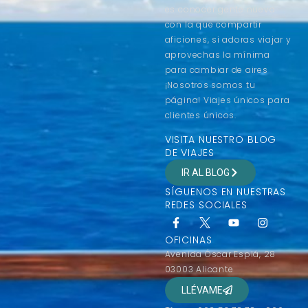
es conocer gente nueva
con la que compartir
aficiones, si adoras viajar y
aprovechas la mínima
para cambiar de aires
¡Nosotros somos tu
página! Viajes únicos para
clientes únicos.
VISITA NUESTRO BLOG
DE VIAJES
IR AL BLOG
SÍGUENOS EN NUESTRAS
REDES SOCIALES
OFICINAS
Avenida Óscar Esplá, 28
03003 Alicante
LLÉVAME