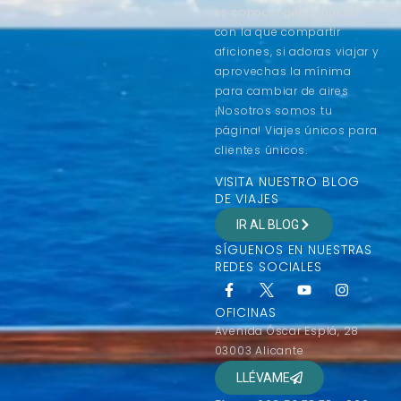
es conocer gente nueva
con la que compartir
aficiones, si adoras viajar y
aprovechas la mínima
para cambiar de aires
¡Nosotros somos tu
página! Viajes únicos para
clientes únicos.
VISITA NUESTRO BLOG
DE VIAJES
IR AL BLOG
SÍGUENOS EN NUESTRAS
REDES SOCIALES
OFICINAS
Avenida Óscar Esplá, 28
03003 Alicante
LLÉVAME