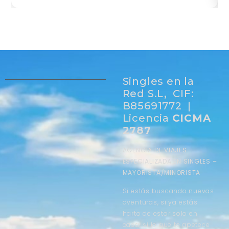
Singles en la
Red S.L, CIF:
B85691772 |
Licencia
CICMA
2787
AGENCIA DE VIAJES
ESPECIALIZADA EN SINGLES –
MAYORISTA/MINORISTA
Si estás buscando nuevas
aventuras, si ya estás
harto de estar solo en
casa, si lo que te apetece