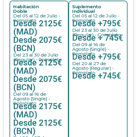
Habitación
Suplemento
Doble
Individual
Del 05 al 12 de Julio -
Del 05 al 12 de Julio -
Completo
Completo
Desde 2125€
Desde +795€
(MAD)
Del 23 al 30 de Julio
(Regular) - Completo
Desde + 745€
Desde 2075€
Del 09 al 16 de
(BCN)
Agosto (Single) -
Completo
Del 23 al 30 de Julio
Desde +795€
(Regular) - Completo
Desde 2125€
Del 20 al 27 de
Agosto (Regular) -
(MAD)
Completo
Desde +745€
Desde 2075€
(BCN)
Del 09 al 16 de
Agosto (Single) -
Completo
Desde 2175€
(MAD)
Desde 2125€
(BCN)