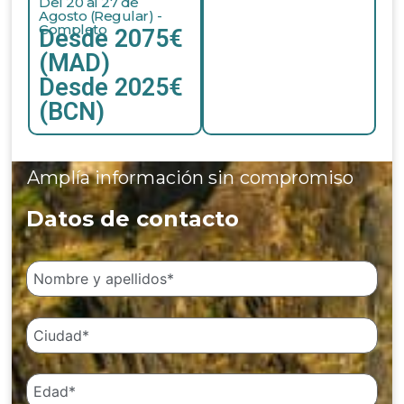
Del 20 al 27 de
Agosto (Regular) -
Completo
Desde 2075€
(MAD)
Desde 2025€
(BCN)
Amplía información sin compromiso
Datos de contacto