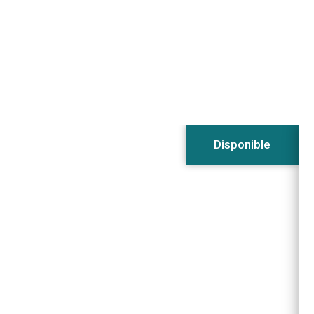
Consulta más viajes
Si tienes dudas llámanos y te
atendemos encantadas
Disponible