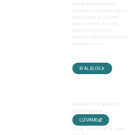
con la que compartir
aficiones, si adoras viajar y
aprovechas la mínima
para cambiar de aires
¡Nosotros somos tu
página! Viajes únicos para
clientes únicos.
VISITA NUESTRO BLOG
DE VIAJES
IR AL BLOG
SÍGUENOS EN NUESTRAS
REDES SOCIALES
OFICINAS
Avenida Óscar Esplá, 28
03003 Alicante
LLÉVAME
Tfnos.: 662 53 78 78 - 966