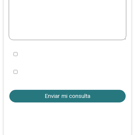
Quiero suscribirme y recibir información de
vuestros viajes
He leído y acepto la
, las
Política de privacidad
y las
Condiciones de uso
Condiciones de
contratación
Consúltanos acerca de este viaje y te
respondemos de forma ágil para que
puedas contar con todos los detalles
antes de realizar tu reserva.