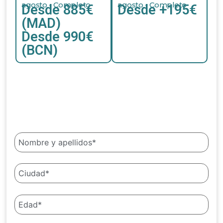
agosto - Completo
agosto - Completo
Desde 885€
Desde +195€
(MAD)
Desde 990€
(BCN)
Amplía información sin compromiso
Datos de contacto