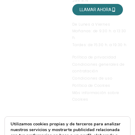
294 874
LLAMAR AHORA
HORARIO DE ATENCIÓN
De Lunes a Viernes
Mañanas: de 9:30 h. a 13:30
h.
Tardes: de 15:30 h. a 19:30 h.
TEXTOS LEGALES
Política de privacidad
Condiciones generales de
contratación
Condiciones de uso
Política de Cookies
Más información sobre
Cookies
Utilizamos cookies propias y de terceros para analizar
nuestros servicios y mostrarte publicidad relacionada