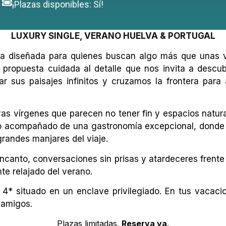
¡Plazas disponibles: Sí!
LUXURY SINGLE, VERANO HUELVA & PORTUGAL
ncia diseñada para quienes buscan algo más que unas
 propuesta cuidada al detalle que nos invita a descub
ar sus paisajes infinitos y cruzamos la frontera par
yas vírgenes que parecen no tener fin y espacios natu
llo acompañado de una gastronomía excepcional, donde e
randes manjares del viaje.
encanto, conversaciones sin prisas y atardeceres frente
nte relajado del verano.
l 4* situado en un enclave privilegiado. En tus vacac
 amigos.
LUXURY SINGLE, VERANO HUELVA & PORTUGAL
Plazas limitadas.
Reserva ya
.