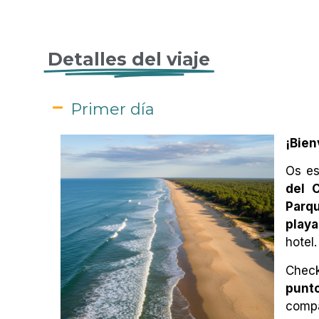
Detalles del viaje
Primer día
¡Bien
Os es
del 
Parq
playa
hotel.
Check
punt
comp