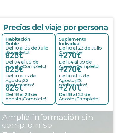
Precios del viaje por persona
Habitación
Suplemento
Doble
Individual
Del 18 al 23 de Julio
Del 18 al 23 de Julio
¡Completo!
¡Completo!
825€
+270€
Del 04 al 09 de
Del 04 al 09 de
Agosto ¡Completo!
Agosto ¡Completo!
825€
+270€
Del 10 al 15 de
Del 10 al 15 de
Agosto ¡22
Agosto ¡22
confirmados!
confirmados!
825€
+270€
Del 18 al 23 de
Del 18 al 23 de
Agosto ¡Completo!
Agosto ¡Completo!
Amplía información sin
compromiso