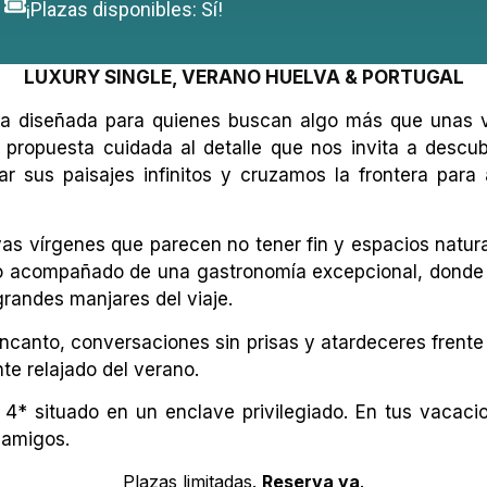
¡Plazas disponibles: Sí!
LUXURY SINGLE, VERANO HUELVA & PORTUGAL
ncia diseñada para quienes buscan algo más que unas
 propuesta cuidada al detalle que nos invita a descub
ar sus paisajes infinitos y cruzamos la frontera par
yas vírgenes que parecen no tener fin y espacios natu
llo acompañado de una gastronomía excepcional, donde e
randes manjares del viaje.
encanto, conversaciones sin prisas y atardeceres frente
nte relajado del verano.
l 4* situado en un enclave privilegiado. En tus vacac
 amigos.
LUXURY SINGLE, VERANO HUELVA & PORTUGAL
Plazas limitadas.
Reserva ya
.