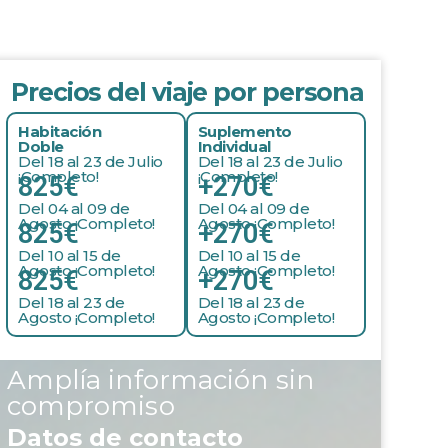
Precios del viaje por persona
Habitación
Suplemento
Doble
Individual
Del 18 al 23 de Julio
Del 18 al 23 de Julio
¡Completo!
¡Completo!
825€
+270€
Del 04 al 09 de
Del 04 al 09 de
Agosto ¡Completo!
Agosto ¡Completo!
825€
+270€
Del 10 al 15 de
Del 10 al 15 de
Agosto ¡Completo!
Agosto ¡Completo!
825€
+270€
Del 18 al 23 de
Del 18 al 23 de
Agosto ¡Completo!
Agosto ¡Completo!
Amplía información sin
compromiso
Datos de contacto