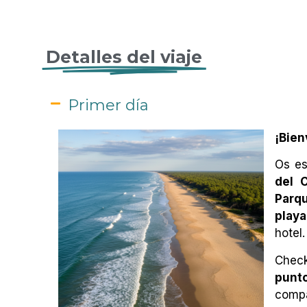
Detalles del viaje
Primer día
¡Bien
Os es
del 
Parq
playa
hotel.
Check
punt
comp